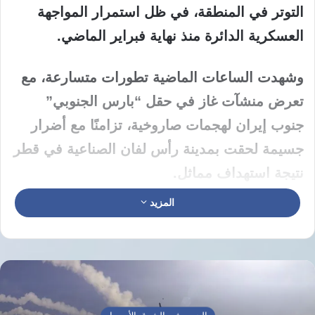
التوتر في المنطقة، في ظل استمرار المواجهة
العسكرية الدائرة منذ نهاية فبراير الماضي.
وشهدت الساعات الماضية تطورات متسارعة، مع
تعرض منشآت غاز في حقل “بارس الجنوبي”
جنوب إيران لهجمات صاروخية، تزامنًا مع أضرار
جسيمة لحقت بمدينة رأس لفان الصناعية في قطر
نتيجة استهداف مماثل.
المزيد
استهداف أكبر حقل غاز في العالم
وأفادت تقارير إعلامية إيرانية بسماع دوي
انفجارات في منطقة عسلويه، حيث يقع حقل
“بارس الجنوبي”، الذي يُعد أكبر حقل للغاز