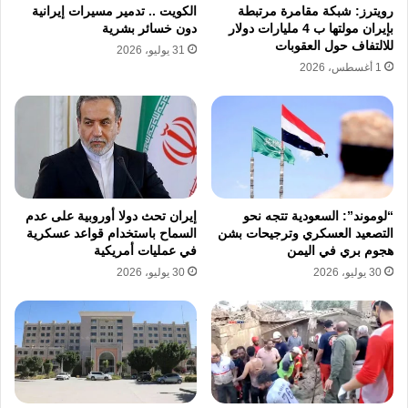
عدة دول خليجية.
رويترز: شبكة مقامرة مرتبطة
الكويت .. تدمير مسيرات إيرانية
بإيران مولتها ب 4 مليارات دولار
دون خسائر بشرية
للالتفاف حول العقوبات
31 يوليو، 2026
قطر: استهداف متعمد رغم سياسة عدم التصعيد
1 أغسطس، 2026
وأكدت قطر أنها انتهجت سياسة عدم الانخراط في
التصعيد منذ بداية الأزمة، إلا أن الهجمات الأخيرة
تعكس إصرارًا على استهدافها ودول الجوار، في
سلوك وصفته بأنه غير مسؤول ويقوض الأمن
“لوموند”: السعودية تتجه نحو
إيران تحث دولا أوروبية على عدم
التصعيد العسكري وترجيحات بشن
السماح باستخدام قواعد عسكرية
الإقليمي.
هجوم بري في اليمن
في عمليات أمريكية
30 يوليو، 2026
30 يوليو، 2026
وجددت دعوتها إلى عدم استهداف المنشآت
المدنية ومنشآت الطاقة، سواء داخل المنطقة أو
في إيران، حفاظًا على استقرار الأسواق العالمية.