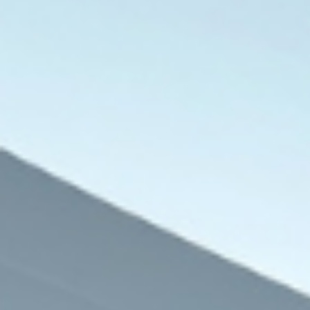
للنيابات والشؤون القان
8 أغسطس، 2026
8 أغسطس، 2026
نبيلة عبيد تعود إلى ماسبيرو بمسلسل إذاعي جديد مستوحى من أعمال إحسان عبد القدوس
لأول مرة على مرحلتين.. المعاهد الأزهرية تعلن نتيجة تنسيق رياض الأطفال والصف الأول الابتدائي 2026
الإسكان تطرح 99 فرصة استثمارية بالمدن الجديدة وتتلقى 204 طلبات من شركات أجنبية خلال أغسطس