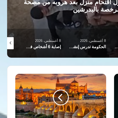
 اقتحام منزل بعد هروبه من مصحة
مرخصة بالبدرشين
8 أغسطس، 2026
8 أغسطس، 2026
8 أغسطس، 2026
نفذ 27 حملة تفتيشية في 11 محافظة وتحيل 81 حالة للنيابات والشؤون القانونية
الحكومة تدرس إنشاء وقف خيري لتمويل وتطوير التعليم قبل الجامعي
إصابة 6 أشخاص في انقلاب ميكروباص بمدينة السلام بالقاهرة
تحولات
تاريخية
كبرى
ومحطات
فاصلة
شكلت
وجه
العالم