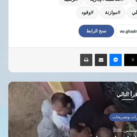
ي
موازنة
وقود
نسخ الرابط
ماسنجر
مشاركة عبر البريد
طباعة
‫X
رأ التالي
ات وتصريحات