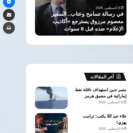
معصوم
لعصر
8 أغسطس، 2026
مشاركة 
مرزوق
ما
في رسالة تسامح وعتاب.. السفير
8 أغسطس، 2026
يسترجع
قبل
معصوم مرزوق يسترجع «أكاذيب
مصر.. اكتشاف م
طب
«أكاذيب
الأسرات
الإعلام» ضده قبل 8 سنوات
لعصر ما قبل ا
الإعلام»
ضده
قبل
8
سنوات
أخر المقالات
مصر تدين استهداف ناقلة نفط
إماراتية في مضيق هرمز
8 أغسطس، 2026
علاء عبد اللا يكتب: ترامب
يهزي!
8 أغسطس، 2026