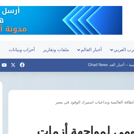
رب العربي
أخبار العالم
ملفات وتقارير
أحزاب وبيانات
ح
‫X
فيسبوك
e
أخبار الغد Ghad News
قة العالمية وتداعيات استيراد الوقود في مصر
مصر
تدين
استهداف
ناقلة
ي لمواجهة أزمات
نفط