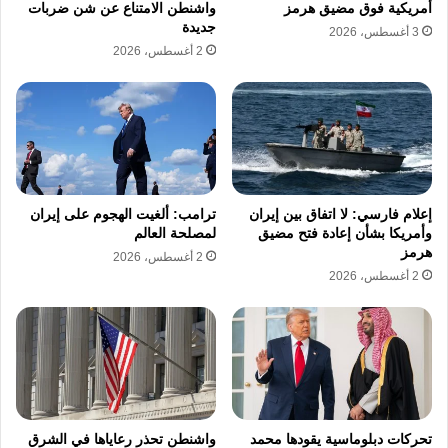
أمريكية فوق مضيق هرمز
واشنطن الامتناع عن شن ضربات
جديدة
ختام اجتماع وزاري تشاوري لدول عربية وإسلامية
3 أغسطس، 2026
2 أغسطس، 2026
في الرياض، اليوم الخميس، أن اعتداءات إيران
على دول الخليج لن تحقق لها أي مكاسب، بل
ستفاقم من عزلتها السياسية في ظل تصاعد
التوترات الإقليمية.
إعلام فارسي: لا اتفاق بين إيران
ترامب: ألغيت الهجوم على إيران
وأمريكا بشأن إعادة فتح مضيق
لمصلحة العالم
هرمز
نسخ الرابط
2 أغسطس، 2026
2 أغسطس، 2026
تحركات دبلوماسية يقودها محمد
واشنطن تحذر رعاياها في الشرق