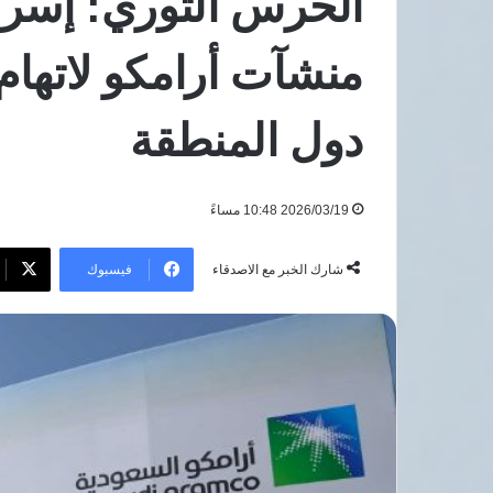
الحرس الثوري: إسرا
بعد
هجوم
منشآت أرامكو لاتهام 
8 أغسطس، 2026
دمياط
مرتضى منصور يطال
بعد هجوم دمياط
دول المنطقة
2026/03/19 10:48 مساءً
فيسبوك
شارك الخبر مع الاصدقاء