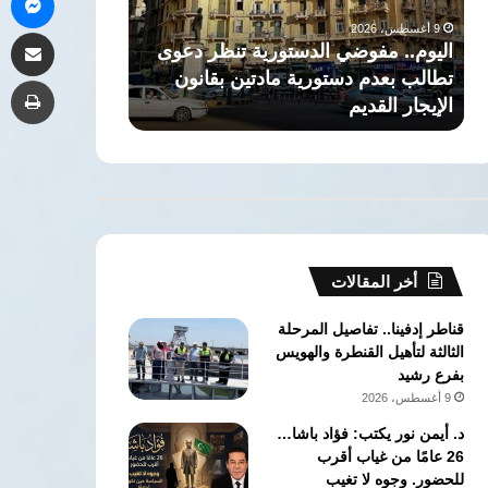
تطالب
العريق
9 أغسطس، 2026
9 أغسطس، 2026
مشاركة 
بعدم
وتخريج
اليوم.. مفوضي الدستورية تنظر دعوى
ذاكرة التاريخ: 
دستورية
جهابذة
تطالب بعدم دستورية مادتين بقانون
العريق وتخريج 
طب
مادتين
العقول
الإيجار القديم
الحقوق جامعة ا
بقانون
في
الإيجار
كلية
القديم
الحقوق
جامعة
القاهرة
أخر المقالات
قناطر إدفينا.. تفاصيل المرحلة
الثالثة لتأهيل القنطرة والهويس
بفرع رشيد
9 أغسطس، 2026
د. أيمن نور يكتب: فؤاد باشا…
26 عامًا من غياب أقرب
للحضور. وجوه لا تغيب