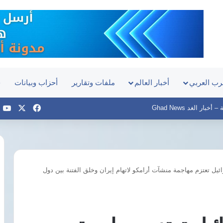
رب العربي
أخبار العالم
ملفات وتقارير
أحزاب وبيانات
ح
‫X
فيسبوك
e
بار الغد Ghad News
يل تعتزم مهاجمة منشآت أرامكو لاتهام إيران وخلق الفتنة بين دول
قناطر
إدفينا..
تفاصيل
المرحلة
الثالثة