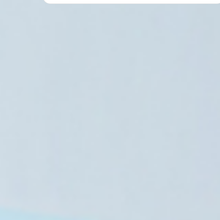
7 أغسطس، 2026
السعودية تحذر المليشيات الموالية لإيران: 
أي عدوان
6 أغسطس، 2026
5 أغسطس، 2026
الرئيس الباكستاني يزور السعودية وسط مؤشرات لانفراج أزمة “هرمز”
ترامب يفضّل الاتفاق مع إيران ويؤكد: الخيار العسكري لا يزال مطروحًا
رويترز: إيران تهدد بمهاجمة دول الخليج إذا تعرضت لهجمات أمريكية جديدة