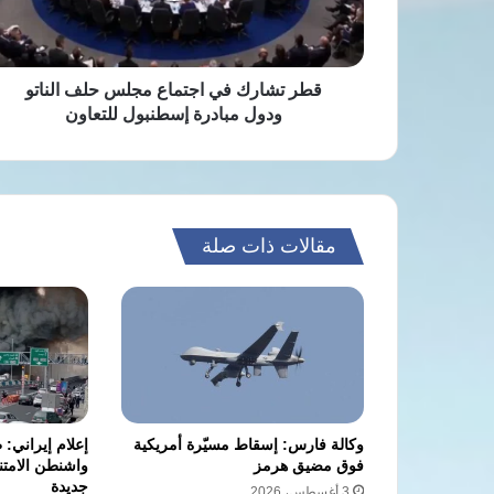
الناتو
ودول
مبادرة
إسطنبول
قطر تشارك في اجتماع مجلس حلف الناتو
للتعاون
ودول مبادرة إسطنبول للتعاون
مقالات ذات صلة
وكالة فارس: إسقاط مسيّرة أمريكية
إعلام إيراني:
فوق مضيق هرمز
واشنطن الامت
جديدة
3 أغسطس، 2026