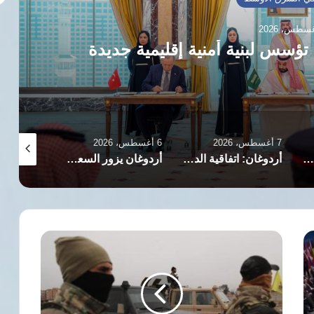
 تؤسس لبنية أمنية إقليمية جديدة
7 أغسطس، 2026
6 أغسطس، 2026
6 أغسطس، 2026
السعودية تحذر المليشيات الموالية لإيران: لن نتوانى عن التعامل مع أي عدوان
أردوغان: اتفاقية الدفاع المشترك مع السعودية وباكستان تعزز الردع الجماعي ولا تستهدف أي دولة
أردوغان يزور السعودية غدا ويلتقي بن سلمان وشهباز شريف
سوريا..
قوات
قسد
تفرج
عن
دفعة