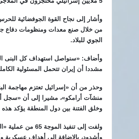
5 ملايين إسرائيلي محتجزون في الملاجئ منذ بداية الموجة 63 من العمليات العسكرية.
من خلال صنع معدات ومنظومات دفاع جو
الجوي للبلاد.
وأضاف: «سنواصل استهداف كل البنى التحت
مشددا أن إيران تتحمل المسئولية الكا
وحذر من أن «إسرائيل تعتزم مهاجمة البني
منشآت أرامكو»، مشيرا إلى أن «سجل أعم
وخلق الفتنة بين دول المنطقة يؤكد هذه ا
وأشدود، بالإضافة إلى أهداف عسكرية وأم