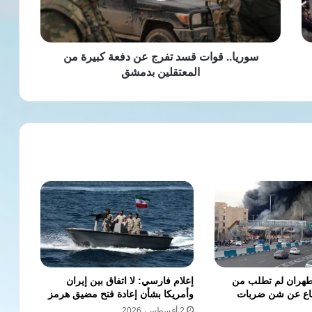
كبيرة
من
المعتقلين
بدمشق
سوريا.. قوات قسد تفرج عن دفعة كبيرة من
المعتقلين بدمشق
 طهران لم تطلب من
إعلام فارسي: لا اتفاق بين إيران
ناع عن شن ضربات
وأمريكا بشأن إعادة فتح مضيق هرمز
2 أغسطس، 2026