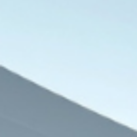
العالم العربي
7 أغسطس، 2026
تركيا والسعودية وباكستان تعتزم توقيع ات
7 أغسطس، 2026
7 أغسطس، 2026
مصر تعزز إمدادات الغاز بسفينة تغويز خامسة في دمياط بطاقة 750 مليون قدم مكعبة يوميًا
8 دول عربية وإسلامية تدعو لوقف الانتهاكات الإسرائيلية وإقامة دولة فلسطينية
برنامج الأغذية العالمي يحذر: النينيو تعمق الجوع الحاد لـ 49 مليون شخص إضافي