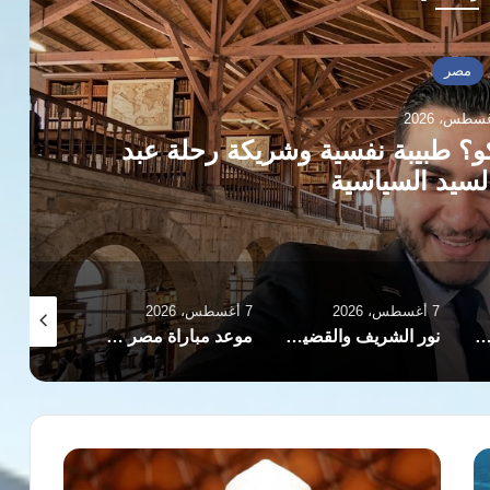
مصر
و؟ طبيبة نفسية وشريكة رحلة عبد
لسيد السياسية
7 أغسطس، 2026
7 أغسطس، 2026
7 أغسطس، 2026
لسعودية وباكستان تعتزم توقيع اتفاقية دفاع مشترك في جدة
نور الشريف والقضية الفلسطينية.. عندما أصبح الفن موقفًا
موعد مباراة مصر وإسبانيا في نصف نهائي بطولة العالم لناشئات اليد
الإمام
الطيب