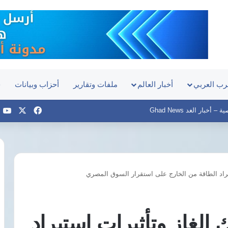
رب العربي
أخبار العالم
ملفات وتقارير
أحزاب وبيانات
ح
‫X
فيسبوك
e
أخبار الغد Ghad News
تيراد الطاقة من الخارج على استقرار السوق المصري
مصر
منتدى
والبرازيل
الأعمال
تبحثان
المصري
تحويل
التشادي
 الغاز وتأثيرات استيراد
قناة
يبحث