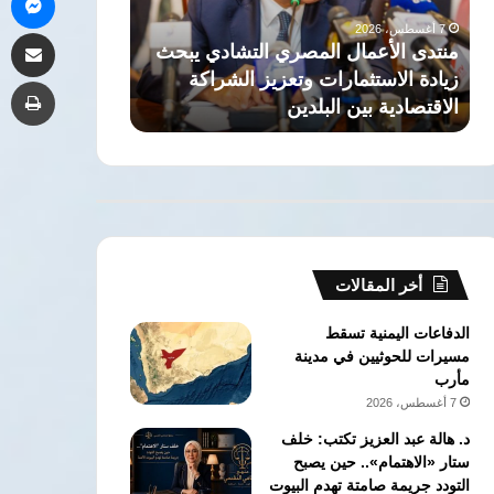
صحة»
7 أغسطس، 2026
مشاركة 
للكشف
 المصري التشادي يبحث
قصر العيني يطلق «100 يوم 
المبكر
رات وتعزيز الشراكة
للكشف المبكر عن السرطان والأ
طب
عن
البلدين
المزمنة بالمجان
السرطان
والأمراض
المزمنة
بالمجان
أخر المقالات
الدفاعات اليمنية تسقط
مسيرات للحوثيين في مدينة
مأرب
7 أغسطس، 2026
د. هالة عبد العزيز تكتب: خلف
ستار «الاهتمام».. حين يصبح
التودد جريمة صامتة تهدم البيوت