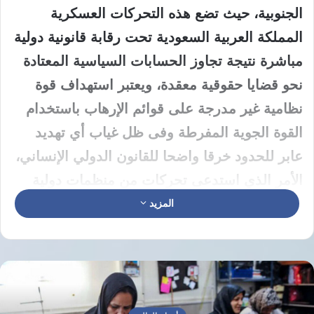
الجنوبية، حيث تضع هذه التحركات العسكرية
المملكة العربية السعودية تحت رقابة قانونية دولية
مباشرة نتيجة تجاوز الحسابات السياسية المعتادة
نحو قضايا حقوقية معقدة، ويعتبر استهداف قوة
نظامية غير مدرجة على قوائم الإرهاب باستخدام
القوة الجوية المفرطة وفى ظل غياب أي تهديد
عابر للحدود خرقا واضحا للقانون الدولي الإنساني،
الأمر الذي استدعى تحركات من منظمات دولية
لمتابعة الموقف الميداني بدقة شديدة.
المزيد
تفتقر الغارات الجوية المنفذة إلى معيار الضرورة
العسكرية الذي يقره القانون الدولي حيث يشترط
عدم استخدام القوة الجوية إلا لدرء خطر وشيك