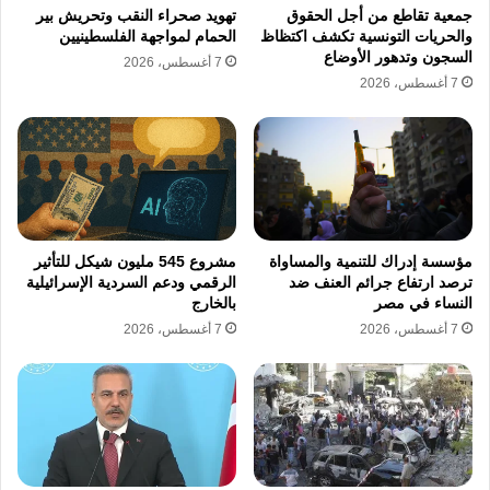
المفوضية السامية لحقوق الإنسان نظرا لتقويض
جمعية تقاطع من أجل الحقوق
تهويد صحراء النقب وتحريش بير
والحريات التونسية تكشف اكتظاظ
الحمام لمواجهة الفلسطينيين
الثقة في الالتزامات الدولية المتعلقة بحماية
السجون وتدهور الأوضاع
7 أغسطس، 2026
7 أغسطس، 2026
المدنيين، وتوفر هذه الغارات مادة توثيقية وافية
لمنظمات حقوق الإنسان لتقديم تقارير دورية
تخضع سمعة الجيش السعودي للتدقيق تمهيدا
لفرض عقوبات أو إدانات دولية واسعة، وتواجه
المملكة العربية السعودية تحت رقابة قانونية دولية
مؤسسة إدراك للتنمية والمساواة
مشروع 545 مليون شيكل للتأثير
مباشرة ضغوطا لتفسير استهداف القوات
ترصد ارتفاع جرائم العنف ضد
الرقمي ودعم السردية الإسرائيلية
النساء في مصر
بالخارج
المسؤولة عن حفظ الأمن في مناطقها، وهو ما
7 أغسطس، 2026
7 أغسطس، 2026
يعزز فرص المساءلة الجنائية الدولية عن أي أضرار
بشرية أو مادية نتجت عن تلك الهجمات الجوية.
طالب مجلس حقوق الإنسان وفريق الخبراء