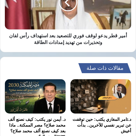
فوري
الحقيقة الأولى: تتعلق بطبيعة هذه
للتصعيد
الحرب.
بعد
استهداف
رأس
لفان
أمير قطر يدعو لوقف فوري للتصعيد بعد استهداف رأس لفان
فمن الواضح تماماً أنها حرب اختيار لا ضرورة،
وتحذيرات
وتحذيرات من تهديد إمدادات الطاقة
من
بدليل أن المفاوضات التي جرت قبل اندلاعها
تهديد
إمدادات
مباشرة كانت واعدة وقدمت خلالها إيران تنازلات
الطاقة
مقالات ذات صلة
تسمح بالتوصل إلى اتفاق يضمن عدم امتلاكها
سلاحاً نووياً في أي وقت، ما يقطع بأن هدفها
الحقيقي لم يكن أبداً حرمان إيران من امتلاك سلاح
نووي، كما يدعي ترامب، وإنما هو إسقاط النظام
الحالي كمقدمة لتحويل إيران إلى دولة خاضعة
د.تامر المغازي يكتب: حين توقفت
د. أيمن نور يكتب: كيف نصنع ألف
تدور في الفلك الإسرائيلي الأميركي.
عن تبرير نفسي للآخرين.. بدأت
محمد صلاح؟ مصر الممكنة.. ماذا
أعيش
بعد كيف نصنع ألف محمد صلاح؟