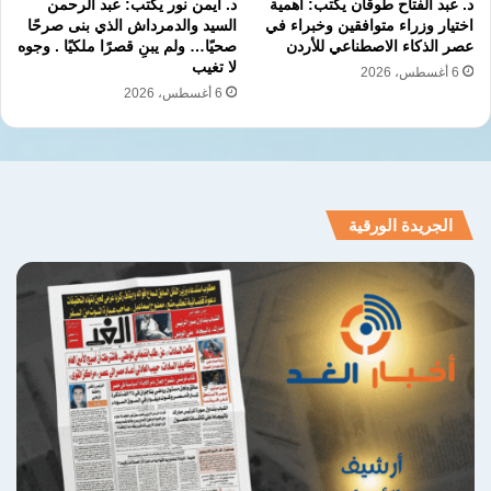
د. عبد الفتاح طوقان يكتب: أهمية
د. أيمن نور يكتب: عبد الرحمن
قدرة “إسرائيل” على خوضها وحسمها بمفردها،
اختيار وزراء متوافقين وخبراء في
السيد والدمرداش الذي بنى صرحًا
عصر الذكاء الاصطناعي للأردن
صحيًا… ولم يبنِ قصرًا ملكيًا . وجوه
لكنه لم ينجح في مسعاه إلا مع ترامب، ولأسباب لا
لا تغيب
6 أغسطس، 2026
6 أغسطس، 2026
علاقة لها بالمصالح الأميركية العليا.
الجريدة الورقية
الحقيقة الثالثة: تتعلق بالفجوة القائمة
حالياً بين الحسابات التي استند إليها
قرار شن الحرب والمسار الذي سلكته
التطورات اللاحقة فعلاً.
فقد راهنت الولايات المتحدة و “إسرائيل” على