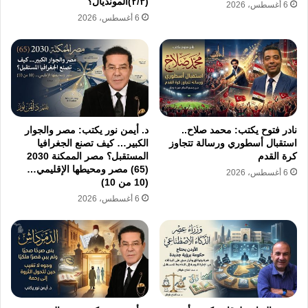
(٢/٣)المونديال؟
6 أغسطس، 2026
6 أغسطس، 2026
الحقيقة الثانية: تتعلق بالأطراف صاحبة
المصلحة الأساسية فيها. فمن الواضح
أيضاً أن “إسرائيل” هي صاحبة
نادر فتوح يكتب: محمد صلاح..
د. أيمن نور يكتب: مصر والجوار
استقبال أسطوري ورسالة تتجاوز
الكبير… كيف تصنع الجغرافيا
المصلحة الأكبر في شن هذه الحرب
كرة القدم
المستقبل؟ مصر الممكنة 2030
(65) مصر ومحيطها الإقليمي…
والأحرص على استمرارها لأطول فترة
6 أغسطس، 2026
(10 من 10)
ممكنة.
6 أغسطس، 2026
وربما يكون من الأدق أن نظلق عليها “حرب
نتنياهو”، لأنه سعى بنفسه على مدى عقدين كاملين
لجر الولايات المتحدة معه، نظرا لإدراكه التام عدم