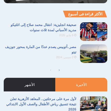
سيادة هذه الدول العربية بل على القواعد
الأكثر قراءة فى أسبوع
العسكرية الأمريكية والتى منها انطلقت الطائرات و
الصواريخ لقصف ايران ، وهو ما تبرر به ايران
صحيفة انجليزية: انتقال محمد صلاح إلى اتلتيكو
مدريد الأسباني لمدة ثلاث سنوات
صواريخها و مسيراتها المنطلقة باتجاه تلك القواعد
6 مايو، 2026
معتبرة أن ذلك حق دفاع مشروع و ليس اعتداءا
مصر..أتوبيس يصدم عددًا من المارة بمحور جوزيف
على دول الجوار وهو ما تنكره الدول العربية التى
تيتو
بعضها يسقط الصواريخ الإيرانية دفاعا عن إسرائيل
2 سبتمبر، 2024
وحماية لها .
الصفحة
الصفحة
التالية
السابقة
ثالثا الاعتداءات الإيرانية ام
الأخيرة
الأشهر
اعتداءات صهيونية أمريكية ؟
لأول مرة على مرحلتين.. المعاهد الأزهرية تعلن
نتيجة تنسيق رياض الأطفال والصف الأول الابتدائي
2026