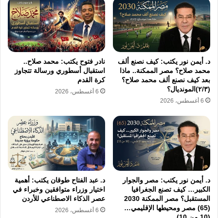
المطارات وتعطلت السياحة وألغيت الاف
الرحلات كما وان تكلفة الحرب اليومية مليار
دولار على امريكا غير الخيارات في الاسهم ،
كما أن استقرار أسعار النفط والغاز اللذان
د. أيمن نور يكتب: كيف نصنع ألف
نادر فتوح يكتب: محمد صلاح..
محمد صلاح؟ مصر الممكنة.. ماذا
استقبال أسطوري ورسالة تتجاوز
يعتبران شريان الحياة للاقتصادات الناشئة، قد
بعد كيف نصنع ألف محمد صلاح؟
كرة القدم
تضرر بشدة.
(٢/٣)المونديال؟
6 أغسطس، 2026
6 أغسطس، 2026
٣. التهجير والنزوح:
تسببت الحرب في تهجير الملايين من السكان،
مما أدى إلى أزمات إنسانية ضخمة في الدول
المجاورة، ولعل ما حدث في لبنان من مقتل
د. أيمن نور يكتب: مصر والجوار
د. عبد الفتاح طوقان يكتب: أهمية
الكبير… كيف تصنع الجغرافيا
اختيار وزراء متوافقين وخبراء في
الف من اعضاء حزب الله و جرح اكثر من ثلاثة
المستقبل؟ مصر الممكنة 2030
عصر الذكاء الاصطناعي للأردن
(65) مصر ومحيطها الإقليمي…
الف لبناني مسيحي ومسلم بلا هواده وتكدس
6 أغسطس، 2026
(10 من 10)