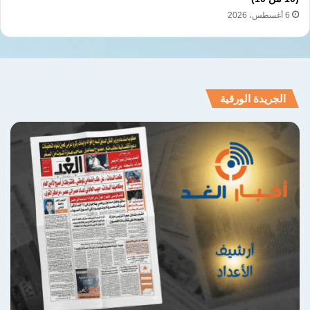
ما يقارب من ٨٥٠ الف من اهل الجنوب وغيرها
6 أغسطس، 2026
من المناطق في بيروت التي ترزح تحت وطأة
ترهيب الطيران المنخفض وصواريخ إسرائيل
التى تغتال الشيوخ والنساء والأطفال في
الجريدة الورقية
صمت عربي مهين و جامعة عربية مقطوعة
اللسان .
ثانيا : القانون الدولي وحقوق السيادة
في إطار هذا الصراع، تجدر الإشارة إلى أن أرض
السفارات تُعتبر بموجب القانون الدولي أراضي
تابعة للدولة التي أرسلت السفير. ولذلك، فإن
الاعتداءات التي تتعرض لها السفارات، مثل تلك
التي تقع في الدول العربية، لا تُعتبر اعتداءً على