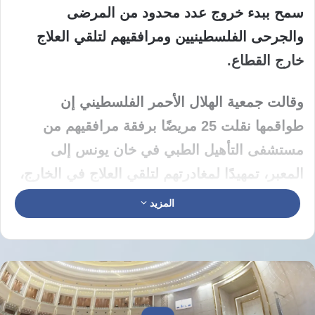
سمح ببدء خروج عدد محدود من المرضى
والجرحى الفلسطينيين ومرافقيهم لتلقي العلاج
خارج القطاع.
وقالت جمعية الهلال الأحمر الفلسطيني إن
طواقمها نقلت 25 مريضًا برفقة مرافقيهم من
مستشفى التأهيل الطبي في خان يونس إلى
المعبر، تمهيدًا لمغادرتهم لتلقي العلاج في الخارج،
في ظل الضغط الكبير على المنظومة الصحية
المزيد
داخل غزة والحاجة الملحّة لتحويل الحالات الحرجة
إلى مستشفيات خارجية.
وفي السياق ذاته، أفادت جهات مصرية رسمية
بوصول دفعات من الفلسطينيين العائدين إلى قطاع