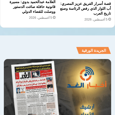
العلامة عبدالحميد بدوي: مسيرة
ورغم هذه الخطوة، لا يزال تشغيل المعبر بعيدًا عن
قصة أسرار الفريق عزيز المصري:
قانونية حافلة صاغت الدستور
أب الثوار الذي رفض الرئاسة وصنع
ووصلت للقضاء الدولي
طبيعته السابقة، حين كانت حركة العبور اليومية تتم
تاريخ العرب
5 أغسطس، 2026
5 أغسطس، 2026
بشكل منتظم، ما يعكس استمرار القيود المفروضة
على حركة السكان، ويؤكد أن الوضع الإنساني في
قطاع غزة لا يزال يواجه تحديات بالغة التعقيد في
ظل استمرار التصعيد.
الجريدة الورقية
نسخ الرابط