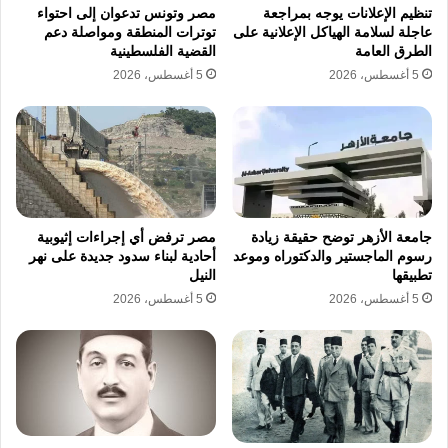
في إطار محدود ومنضبط أمنيًا.
تنظيم الإعلانات يوجه بمراجعة
مصر وتونس تدعوان إلى احتواء
عاجلة لسلامة الهياكل الإعلانية على
توترات المنطقة ومواصلة دعم
الطرق العامة
القضية الفلسطينية
وتشير تقديرات داخل قطاع غزة إلى أن نحو 22
5 أغسطس، 2026
5 أغسطس، 2026
ألف جريح ومريض بحاجة ماسة إلى مغادرة القطاع
لتلقي العلاج، في ظل تدهور غير مسبوق في
القطاع الصحي نتيجة نقص الإمكانات وتضرر البنية
التحتية.
جامعة الأزهر توضح حقيقة زيادة
مصر ترفض أي إجراءات إثيوبية
رسوم الماجستير والدكتوراه وموعد
أحادية لبناء سدود جديدة على نهر
وكانت إسرائيل قد أغلقت كافة المعابر مع قطاع
تطبيقها
النيل
غزة، بما فيها معبر رفح، منذ أواخر فبراير الماضي،
5 أغسطس، 2026
5 أغسطس، 2026
بالتزامن مع تصاعد العمليات العسكرية في
المنطقة، قبل أن تعيد فتحه بشكل جزئي ضمن
ترتيبات إنسانية محدودة.