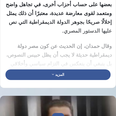
بعضها على حساب أحزاب أخرى، في تجاهل واضح
ومتعمد لقوى معارضة عديدة، معتبرًا أن ذلك يمثل
إخلالًا صريحًا بجوهر الدولة الديمقراطية التي نص
عليها الدستور المصري.
وقال حمدان، إن الحديث عن كون مصر دولة
ديمقراطية حديثة لا يجب أن يظل حبيس النصوص،
بل ينبغي أن ينعكس في التزام سياسي وأخلاقي
يفرض على الحكومة التعامل مع جميع القوى
المزيد
السياسية على قدم المساواة دون تمييز أو إقصاء،
متسائلًا: “أين هي الديمقراطية في حصر الحوار مع
طرف واحد؟ وأين هي في تغييب المعارضة التي
تمثل شريحة معتبرة من المجتمع؟”.بحسب موقع