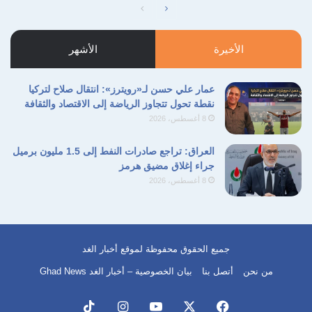
الصفحة
الصفحة
التالية
السابقة
الأخيرة
الأشهر
عمار علي حسن لـ«رويترز»: انتقال صلاح لتركيا
نقطة تحول تتجاوز الرياضة إلى الاقتصاد والثقافة
8 أغسطس، 2026
العراق: تراجع صادرات النفط إلى 1.5 مليون برميل
جراء إغلاق مضيق هرمز
8 أغسطس، 2026
جميع الحقوق محفوظة لموقع أخبار الغد
من نحن
أتصل بنا
بيان الخصوصية – أخبار الغد Ghad News
فيسبوك
‫X
‫YouTube
انستقرام
‫TikTok