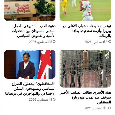
الشامل إذا ما طبقت بوعي واحترافية مهنية عالية،
ويضيف الفيومي أن إدراج الكيانات في سوق
الأوراق المالية يفرض التزاما بقواعد الإفصاح
توقف مفاوضات شباب الأهلي مع
دعوة الحزب الشيوعي للعمل
العالمية مما يقلل من المخاطر المرتبطة بضعف
بيزيرا وأزمة ثقة تهدد بقاءه
المدني بالسودان بين التحديات
الإقبال، ويرى أن توازن الدولة بين تعظيم العوائد
بالزمالك
الأمنية والغموض السياسي
8 أغسطس، 2026
8 أغسطس، 2026
والحفاظ على ملكية الأصول السيادية هو صمام
الأمان للاستدامة، ويسهم هذا النهج في جذب
مستثمرين استراتيجيين يضيفون قيمة مضافة
للاقتصاد الوطني، بدلا من مجرد نقل الملكية دون
تطوير حقيقي وملموس في الأداء،
“المحافظون” يشعلون الصراع
السياسي ويستهدفون السكن
هيئة الأسرى تطالب الصليب الأحمر
الاجتماعي والمهاجرين في بريطانيا
تحذر التقارير الفنية من أن أي طرح عاجل يسبق
بموقف ضد تمديد منع زيارة
8 أغسطس، 2026
المعتقلين
انتهاء مراحل التطوير سيؤدي حتما إلى إضعاف
8 أغسطس، 2026
الثقة ببرنامج الخصخصة، ويشدد الاتحاد على أن