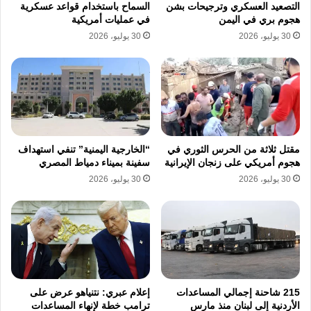
التصعيد العسكري وترجيحات بشن
السماح باستخدام قواعد عسكرية
استهدفت أراضيه نحو
204 هجمات
، استهدفت
هجوم بري في اليمن
في عمليات أمريكية
مواقع حيوية داخل المملكة، وتم اعتراض معظمها.
30 يوليو، 2026
30 يوليو، 2026
سلطنة عمان الأقل استهدافًا
وسجلت سلطنة عمان أقل عدد من الهجمات، حيث
تعرضت لـ
16 طائرة مسيّرة
، بعضها أصاب منشآت
مقتل ثلاثة من الحرس الثوري في
“الخارجية اليمنية” تنفي استهداف
حيوية مثل خزانات الوقود في ميناء صلالة، بينما تم
هجوم أمريكي على زنجان الإيرانية
سفينة بميناء دمياط المصري
إسقاط أخرى في مناطق متفرقة.
30 يوليو، 2026
30 يوليو، 2026
خسائر بشرية وأضرار مدنية
وتؤكد طهران أنها لا تستهدف دولًا بعينها، بل
“قواعد ومصالح أمريكية”، إلا أن بعض هذه
215 شاحنة إجمالي المساعدات
إعلام عبري: نتنياهو عرض على
الهجمات أسفر عن سقوط قتلى وجرحى، فضلًا عن
الأردنية إلى لبنان منذ مارس
ترامب خطة لإنهاء المساعدات