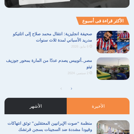
الأكثر قراءة فى أسبوع
صحيفة انجليزية: انتقال محمد صلاح إلى اتلتيكو
مدريد الأسباني لمدة ثلاث سنوات
6 مايو، 2026
مصر..أتوبيس يصدم عددًا من المارة بمحور جوزيف
تيتو
2 سبتمبر، 2024
الصفحة
الصفحة
التالية
السابقة
الأخيرة
الأشهر
منظمة “صوت الإيرانيين المعتقلين” توثق انتهاكات
وقيودا مشددة ضد السجينات بسجن قرتشك