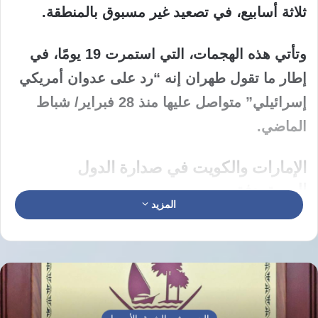
ثلاثة أسابيع، في تصعيد غير مسبوق بالمنطقة.
وتأتي هذه الهجمات، التي استمرت 19 يومًا، في
إطار ما تقول طهران إنه “رد على عدوان أمريكي
إسرائيلي” متواصل عليها منذ 28 فبراير/ شباط
الماضي.
الإمارات والكويت في صدارة الدول
المستهدفة
المزيد
وتعد الإمارات الأكثر تعرضًا للهجمات، تليها الكويت،
ثم البحرين وقطر والسعودية والأردن، فيما كانت
سلطنة عمان الأقل استهدافًا.
وأعلنت وزارة الدفاع الإماراتية أن دفاعاتها الجوية