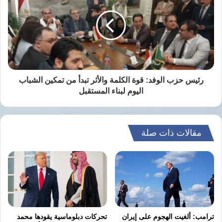
الإقليمي والدولي.
الوفد:
قوة
وكانت الولايات المتحدة أعلنت، يوم الاثنين
الكلمة
والأثر
الماضي، إنهاء عملياتها الهجومية ضد إيران، مع
تبدأ
تحويل تركيزها نحو حماية الملاحة في مضيق هرمز،
من
تمكين
رئيس حزب الوفد: ​قوة الكلمة والأثر تبدأ من تمكين الشباب
رغم استمرار التوترات واستهداف سفينة شحن
الشباب
اليوم لبناء المستقبل
اليوم
داخل المضيق.
لبناء
المستقبل
مقالات ذات صلة
نسخ الرابط
ترامب: ألغيت الهجوم على إيران
تحركات دبلوماسية يقودها محمد