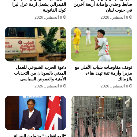
سجل شهر نيسان الماضي تحولاً نوعياً نحو ما يمكن
ضابط وجندي وإصابة أربعة آخرين
الفيدرالي يشعل ازمة عزل ليزا
في جنوب لبنان
كوك القانونية
تسميته بالانتحار الرقمي، حيث استُخدمت خاصية
8 أغسطس، 2026
8 أغسطس، 2026
البث المباشر في 40% من الحالات لتوثيق
اللحظات الأخيرة. هذا النمط يحول المشاهدين إلى
شهود عيان قسريين، ويجعل من شاشة الهاتف
منصة لإيصال رسائل سياسية واجتماعية تتجاوز
الفعل الفردي. وتشير الإحصاءات إلى أن النساء
توقف مفاوضات شباب الأهلي مع
دعوة الحزب الشيوعي للعمل
بيزيرا وأزمة ثقة تهدد بقاءه
المدني بالسودان بين التحديات
شكلن حوالي 66.6% من حالات الشهر المذكور
بالزمالك
الأمنية والغموض السياسي
بواقع 14 حالة، مما يعزز فرضية “تأنيث اليأس”
8 أغسطس، 2026
8 أغسطس، 2026
المرتبط بنزاعات الحضانة والضائقة المعيشية
والقهر المنزلي الذي بات يهدد حياة المعيلات.
تتزامن هذه الموجة مع إجراءات تقشفية مشددة
وتوترات إقليمية أثرت بشكل مباشر على القدرة
“المحافظون” يشعلون الصراع