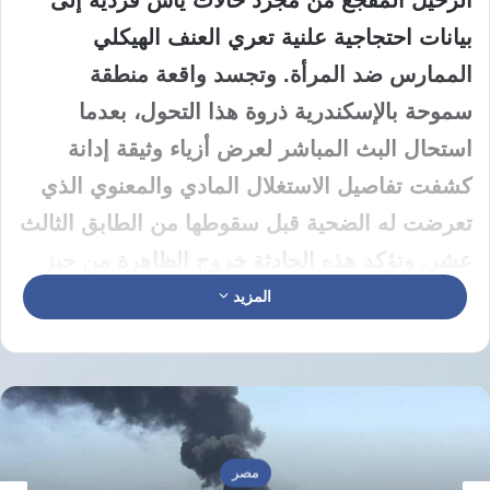
الرحيل المفجع من مجرد حالات يأس فردية إلى
بيانات احتجاجية علنية تعري العنف الهيكلي
الممارس ضد المرأة. وتجسد واقعة منطقة
سموحة بالإسكندرية ذروة هذا التحول، بعدما
استحال البث المباشر لعرض أزياء وثيقة إدانة
كشفت تفاصيل الاستغلال المادي والمعنوي الذي
تعرضت له الضحية قبل سقوطها من الطابق الثالث
عشر. وتؤكد هذه الحادثة خروج الظاهرة من حيز
الصمت إلى مربع الشهادة العلنية على قصور
المزيد
الحماية القانونية والمجتمعية التي تعاني منها
الكثيرات في ظل صراعات الحضانة والنفقة.
خريطة اليأس وتصاعد الأرقام في
المحافظات
مصر