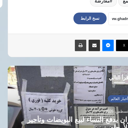
مع
معارضة
نسخ الرابط
ماسنجر
مشاركة عبر البريد
طباعة
‫X
رأ التالي
خبار العالم
ان يدفع النساء لبيع البويضات وتأجير
لأرحام