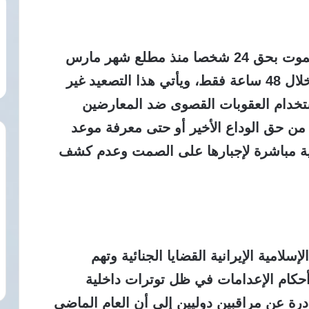
تكشف البيانات الموثقة عن تنفيذ حكم الموت بحق 24 شخصا منذ مطلع شهر مارس
الماضي بينهم 6 أفراد جرى إنهاء حياتهم خلال 48 ساعة فقط، ويأتي هذا التصعيد غير
خدام العقوبات القصوى ضد المعارضين
من حق الوداع الأخير أو حتى معرفة موعد
منية مباشرة لإجبارها على الصمت وعدم كشف
لامية الإيرانية القضايا الجنائية وتهم
حكام الإعدامات في ظل توترات داخلية
درة عن مراقبين دوليين إلى أن العام الماضي