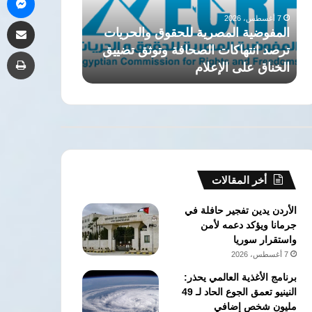
الجيزة..
7 أغسطس، 2026
مشاركة 
تفاصيل
 المصرية للحقوق والحريات
اختلاس أموال التأمين الصح
قضية
هاكات الصحافة وتوثق تضييق
بمستشفى الجيزة.. تفاصيل 
طب
فساد
لى الإعلام
كبرى
كبرى
أخر المقالات
الأردن يدين تفجير حافلة في
جرمانا ويؤكد دعمه لأمن
واستقرار سوريا
7 أغسطس، 2026
برنامج الأغذية العالمي يحذر:
النينيو تعمق الجوع الحاد لـ 49
مليون شخص إضافي