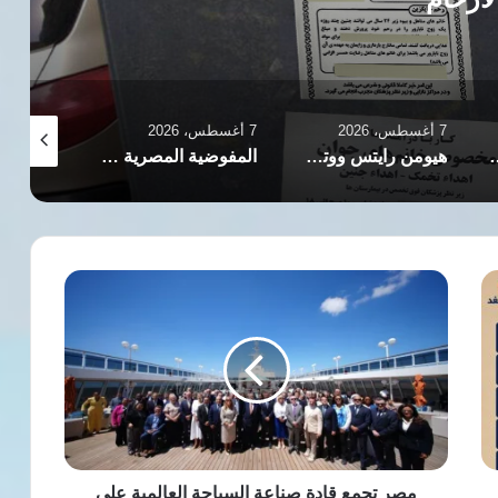
7 أغسطس، 2026
7 أغسطس، 2026
7 أغسطس، 2026
ب في إطار حملة واسعة لمكافحة الفساد
هيومن رايتس ووتش ترصد تدهور الحقوق والحريات بمصر في ظل سياسات السلطة الحالية
المفوضية المصرية للحقوق والحريات ترصد انتهاكات الصحافة وتوثق تضييق الخناق على الإعلام
مصر
تجمع
قادة
صناعة
السياحة
العالمية
على
متن
رحلة
بحرية
مصر تجمع قادة صناعة السياحة العالمية على