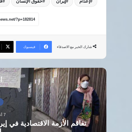
إعدام
إيران
حقوق الإنسان
ق
فيسبوك
شارك الخبر مع الاصدقاء
أق
أ
7 أغسطس، 2026
ع
تفاقم الأزمة الاقتصادية في إير
ا