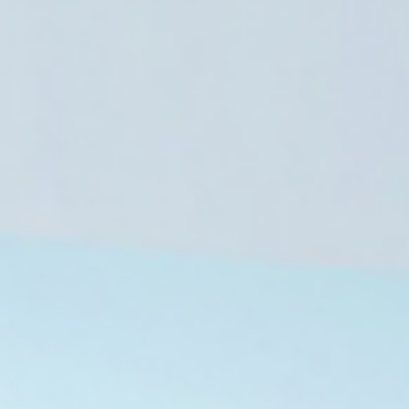
7 أغسطس، 2026
7 أغسطس، 2026
اختلاس أموال التأمين الصحي بمستشفى الجيزة.. تفاصيل قضية فساد كبرى
الأمم المتحدة تحذر من استمرار تهديد داعش وتدعو لاستراتيجية دولية شاملة لمواجهته
تراجع مشاركة النساء في سوق العمل الإيراني وتأنيث الفقر يهدد الملايين