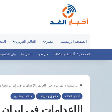
الصفحة الرئيسية
مصر
العالم العربي
المغ
الجمعة , 7 أغسطس 2026
من نحن
أتصل بنا
بيان الخصوصية – 
الرئيسية
/
المزيد
/
أخبار العالم
/
الإعدامات في إيران تتصا
د.أيمن
نور
أخبار العالم
حقوق وحريات
ملفات وتقارير
يكشف
أسباب
الإعدامات في إيران 
تخصيص