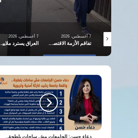
7 أغسطس، 2026
7 أغسطس، 2026
الاتحاد الوطني للمرأة التونسية: من خيمة جامعة إلى صرح يصارع البقاء
تفاقم الأزمة الاقتصادية في إيران يدفع النساء لبيع البويضات وتأجير الأرحام
العراق يسترد ملايين الدولارات والذه
دعاء
حسن:
الجامعات
مش
ساحات
بلطجة..
واللي
حصل
في
جامعة
دعاء حسن: الجامعات مش ساحات بلطجة..