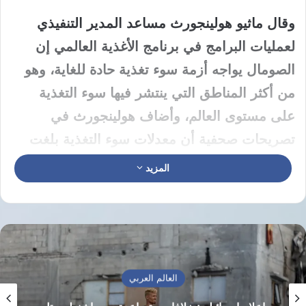
وقال ‌ماثيو هولينجورث مساعد المدير التنفيذي
لعمليات البرامج في برنامج الأغذية العالمي إن
الصومال يواجه أزمة سوء تغذية حادة للغاية، وهو
من أكثر ‌المناطق ‌التي ‌ينتشر فيها سوء التغذية
على مستوى العالم، وأضاف ‌هولينجورث في
تصريحات صحفية أن معدلات سوء التغذية بلغت
مستويات حرجة في وقت عصيب ‌للغاية.
المزيد
ويواجه الصومال تدهورا حادا في الأمن الغذائي
والتغذية، مدفوعا بحالة جفاف وطنية طارئة أدت
إلى نقص حاد في المياه، وخسائر في المحاصيل
والثروة الحيوانية، ونزوح واسع النطاق.
العالم العربي