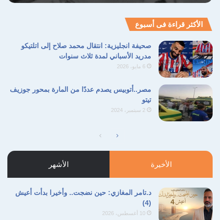
الأكثر قراءة فى أسبوع
صحيفة انجليزية: انتقال محمد صلاح إلى اتلتيكو
مدريد الأسباني لمدة ثلاث سنوات
6 مايو، 2026
مصر..أتوبيس يصدم عددًا من المارة بمحور جوزيف
تيتو
2 سبتمبر، 2024
الصفحة
الصفحة
التالية
السابقة
الأخيرة
الأشهر
د.تامر المغازي: حين نضجت.. وأخيرا بدأت أعيش
(4)
10 أغسطس، 2026