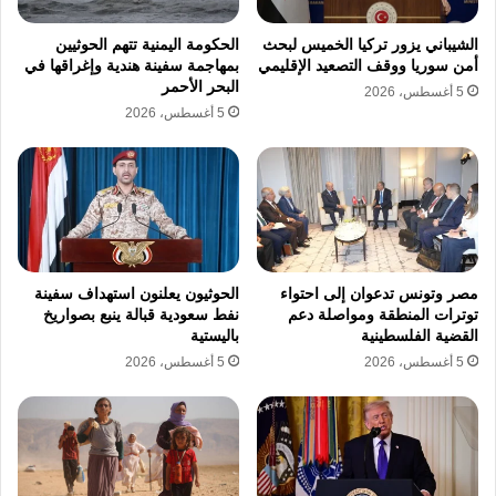
النص.
كما أعلن ترامب، منتصف يناير الماضي، بدء
الشيباني يزور تركيا الخميس لبحث
الحكومة اليمنية تتهم الحوثيين
أمن سوريا ووقف التصعيد الإقليمي
بمهاجمة سفينة هندية وإغراقها في
المرحلة الثانية ضمن خطته المعتمدة بقرار مجلس
البحر الأحمر
5 أغسطس، 2026
الأمن الدولي رقم 2803 الصادر في 17 نوفمبر
5 أغسطس، 2026
2025، وهي المرحلة التي تتضمن انسحابًا أوسع
للجيش الإسرائيلي، وإعادة الإعمار، مقابل بدء نزع
سلاح الفصائل.
ولا يزال الجيش الإسرائيلي يسيطر على أكثر من
مصر وتونس تدعوان إلى احتواء
الحوثيون يعلنون استهداف سفينة
50 بالمئة من مساحة قطاع غزة، بينما تقول
توترات المنطقة ومواصلة دعم
نفط سعودية قبالة ينبع بصواريخ
القضية الفلسطينية
باليستية
“حماس” إن تل أبيب تتجاوز ما ورد في الاتفاق
5 أغسطس، 2026
5 أغسطس، 2026
بالإصرار على نزع السلاح أولًا.
“حماس” ملتزمة