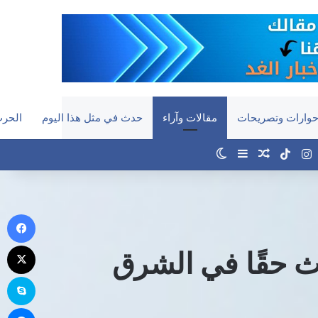
وارات وتصريحات
مقالات وآراء
حدث في مثل هذا اليوم
الحرب
‫YouTub
انستقرام
‫TikTok
مقال عشوائي
إضافة عمود جانبي
الوضع المظلم
في
‫X
ث حقًا في الشرق
سك
ما