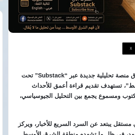
سنوات
‫X
أعلنت الإعلامية والباحثة رشا قنديل إطلاق منصة تحليلية جديدة عبر “Substack” تحت
سط”، تستهدف تقديم قراءة أعمق للأحداث
كتوب ومسموع يجمع بين التحليل الجيوسياسي،
مستقل يبتعد عن السرد السريع للأخبار، ويركز
شهد، في ظل ما تشهده منطقة الشرق الأوسط