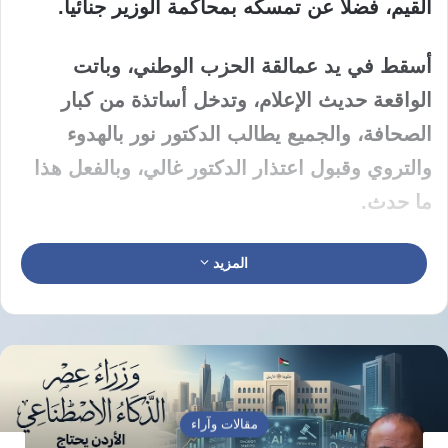
القيم، فضلا عن تمسكه بمحاكمة الوزير جنائيا.
أسقط في يد عمالقة الحزب الوطني، وباتت
الواقعة حديث الإعلام، وتدخل أساتذة من كبار
الصحافة، والجميع يطالب الدكتور نور بالهدوء
والتروي وقبول اعتذار الدكتور غالي، وبالفعل هذا
ما حدث.
لاحظ ما فعله الدكتور نور فيما عرض عليه، لاحظ
المزيد
مدى الاحترافية في الأداء السياسي؛ فقد كان
محددا بقبوله الاعتذار فيما يتعلق بشخصه، أما فيما
يتعلق بكرامة البرلمان، فهذا أمر يقرره البرلمان؛
فهكذا يكون الأداء البرلماني.
مقالات وآراء