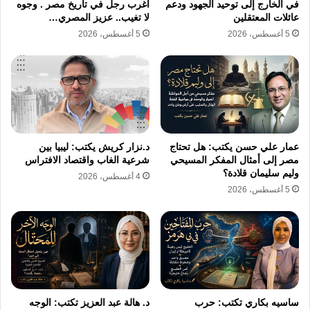
في الخارج إلى توحيد الجهود ودعم
أغرب رجل في تاريخ مصر . وجوه
عائلات المعتقلين
لا تغيب.. عزيز المصري…
كبار المسؤولين، وكان وما زال يظنه قادة السلطة
5 أغسطس، 2026
5 أغسطس، 2026
بأنه الخطر على عروشهم، رغم أن نور مرارا
وتكرارا أكد أنه يعمل من أجل الوطن وليس لقيادة
وطن.
أدعو لأخي العزيز الغالي بالصحة والبركة والتوفيق،
عمار علي حسن يكتب: هل تحتاج
د.نزار كريش يكتب: ليبيا بين
فالوطن في حاجة إلى جهد وفكر ورؤى كل أبنائه
مصر إلى أمثال المفكر المسيحي
شرعية الغاب واقتصاد الافتراس
وليم سليمان قلادة؟
المخلصين الوطنيين. لا تخشوا الرجل؛ فالشيء
4 أغسطس، 2026
5 أغسطس، 2026
الوحيد الذي يتمسك به -وفق ما أعلمه بقدر تقاربنا
الكبير الذي لم ينقطع طيلة العقد الأخير- هو أداء
واجبه الوطني تجاه مصر، ومصر هي للمصريين.
المهندس محمد عوض يكشف أسرار صمود أيمن نور في
ساسيه بكاري تكتب: حرب
د. هالة عبد العزيز تكتب: الوجه