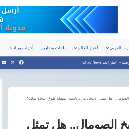
رب العربي
أخبار العالم
ملفات وتقارير
أحزاب وبيانات
ح
‫X
فيسبوك
e
– أخبار الغد Ghad News
صومال.. هل تمثل الانتخابات الرئاسية المقبلة طوق النجاة للبلاد؟
تعيين
الإعلامي
محمد
خ الصومال.. هل تمثل
شردي
مساعدًا