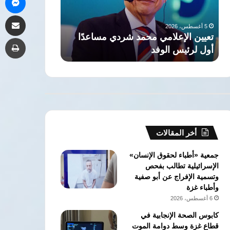
لتفجير
إجراءات
5 أغسطس، 2026
مشاركة 
الأوضاع
تدشين
بدر عبد العاط
5 أغسطس، 2026
بالمنطقة
مجلس
مصر: انتهاكات إسرائيل بالقدس ستؤدي
إجراءات تدشي
طب
الأعمال
لتفجير الأوضاع بالمنطقة
المصري الباكس
المصري
الباكستاني
أخر المقالات
جمعية «أطباء لحقوق الإنسان»
الإسرائيلية تطالب بفحص
وتسمية الإفراج عن أبو صفية
وأطباء غزة
6 أغسطس، 2026
كابوس الصحة الإنجابية في
قطاع غزة وسط دوامة الموت