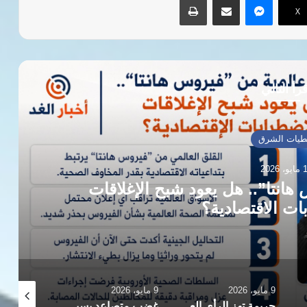
‫X
رأ التالي
تغطيات الشرق
13 مايو، 2026
لثالث عشر وتؤكد التزامها بالخط الوطني
والقواعد المهنية
9 مايو، 2026
9 مايو، 2026
9 مايو، 2026
جريمة تهز الرأي العام.. هل تكشف أزمة “قاضي مجلس الدولة” حجم الانفجار داخل الأسرة المصرية؟
غضب متصاعد بسبب عدادات الكهرباء مسبقة الدفع.. ومواطنون يشكون من “مديونيات مفاجئة”
مزارعو أسيوط بين التقنين وحق الانتفاع.. أزمة أراضٍ تثير الجدل