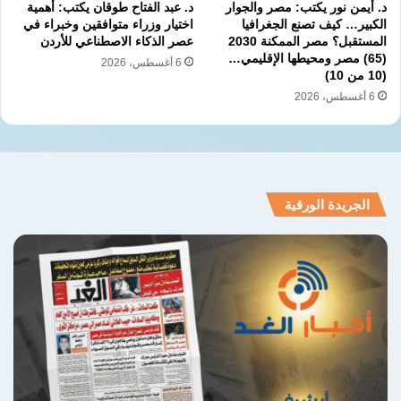
د. أيمن نور يكتب: مصر والجوار
د. عبد الفتاح طوقان يكتب: أهمية
وساحة مفتوحة للتدخّل الإسرائيليّ وممرّاً للفوضى
الكبير… كيف تصنع الجغرافيا
اختيار وزراء متوافقين وخبراء في
المستقبل؟ مصر الممكنة 2030
عصر الذكاء الاصطناعي للأردن
إلى الداخل العربيّ يهدّد بتقويض كلّ التحوّلات
(65) مصر ومحيطها الإقليمي…
6 أغسطس، 2026
(10 من 10)
الاستراتيجيّة.
6 أغسطس، 2026
الخطوة السعودية الأولى كانت في إعادة تكون
السلطة برئيسي الجمهورية والحكومة، والتي تجري
صيانتها ومتابعتها بشكل دقيق والدائم من الجانب
الجريدة الورقية
السعودي مع كل العناوين الكبرى التي تحيط
بالدولة منذ أكثر من سنة حتى اليوم.
لذلك يتجاوز ما يعتمل في لبنان كونه مخاضاً لبنانيّاً
نحو الدولة إلى ما هو في جوهره سؤال عربيّ
بامتياز: هل يُترك لبنان ليكون خاصرة رخوة في
المشرق الجديد أم يُعاد إدخاله في صلب معادلة