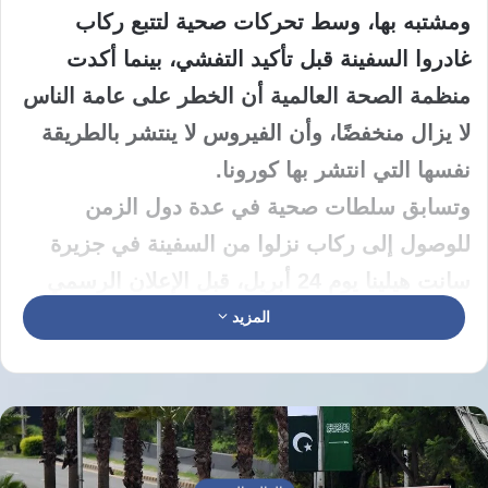
ومشتبه بها، وسط تحركات صحية لتتبع ركاب
غادروا السفينة قبل تأكيد التفشي، بينما أكدت
منظمة الصحة العالمية أن الخطر على عامة الناس
لا يزال منخفضًا، وأن الفيروس لا ينتشر بالطريقة
نفسها التي انتشر بها كورونا.
وتسابق سلطات صحية في عدة دول الزمن
للوصول إلى ركاب نزلوا من السفينة في جزيرة
سانت هيلينا يوم 24 أبريل، قبل الإعلان الرسمي
عن تفشي الفيروس، في محاولة لرصد أي أعراض
المزيد
محتملة ومنع انتقال العدوى بين المخالطين.
وذكرت تقارير دولية أن 29 راكبًا من 12 جنسية
غادروا السفينة قبل فرض إجراءات العزل والمتابعة