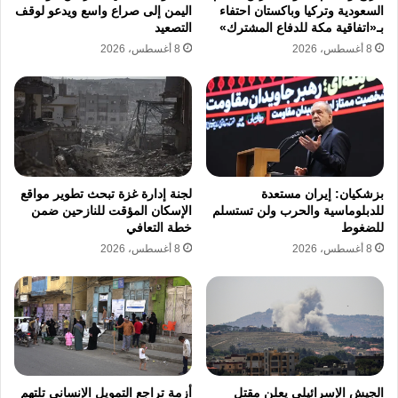
السعودية وتركيا وباكستان احتفاء
اليمن إلى صراع واسع ويدعو لوقف
تحتاج غالبًا إلى مخالطة قريبة ومباشرة، وهو ما
بـ«اتفاقية مكة للدفاع المشترك»
التصعيد
دفع السلطات إلى التركيز على تتبع المخالطين
8 أغسطس، 2026
8 أغسطس، 2026
والركاب الذين غادروا السفينة، بدلًا من إعلان حالة
ذعر صحي عام.
تتبع دولي للركاب
وبحسب تقارير دولية، عاد بعض الركاب الذين
بزشكيان: إيران مستعدة
لجنة إدارة غزة تبحث تطوير مواقع
غادروا السفينة إلى دول بينها المملكة المتحدة
للدبلوماسية والحرب ولن تستسلم
الإسكان المؤقت للنازحين ضمن
والولايات المتحدة وسنغافورة وسويسرا وأستراليا،
للضغوط
خطة التعافي
8 أغسطس، 2026
8 أغسطس، 2026
فيما وضعت سلطات صحية عددًا منهم تحت
المراقبة أو العزل الذاتي لحين انتهاء فترة المتابعة
الصحية.
الجيش الإسرائيلي يعلن مقتل
أزمة تراجع التمويل الإنساني تلتهم