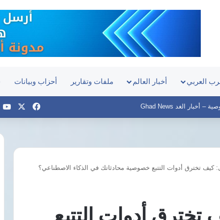
رب العربي
أخبار العالم
ملفات وتقارير
أحزاب وبيانات
ح
‫X
فيسبوك
e
– أخبار الغد Ghad News
: كيف تخترق أدوات التتبع خصوصية محادثاتك في الذكاء الاصطناعي؟
جمال
تعيين
عبدالرحيم:
الإعلامي
عقوبة
محمد
انتحال
شردي
 تخترق أدوات التتبع
صفة
مساعدًا