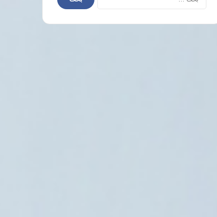
عن:
حقوق وحريات
6 أغسطس، 2026
منظمات حقوقية فلسطينية تكشف تفاصيل وح
لمدير مستشفى شمال قطاع غز
6 أغسطس، 2026
5 أغسطس، 2026
قرار تعليق تصديق الشهادات باليمن يثير الجدل ويهدد مستقبل الطلاب الخارجي
مأساة جديدة بالمتوسط: وفاة 17 مهاجرا جزائريا وإنقاذ شخصين قبالة البليار
حازم صلاح أبو إسماعيل وثورة يناير.. كيف قرأ الدولة والثورة؟ ولماذا تعثر مشروعه السياسي؟ -دراسة-