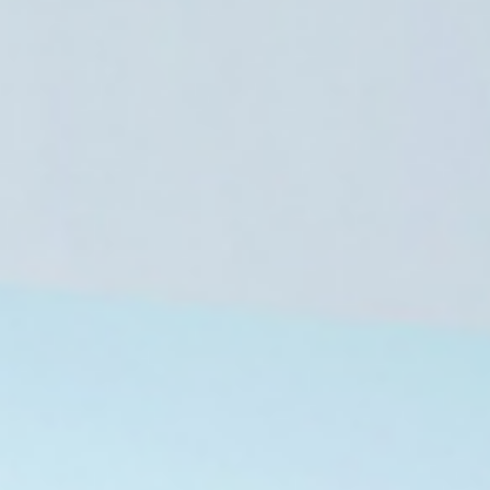
بدر عبد العاطي: نعمل لرفع المعاناة ع
8 أغسطس، 2026
8 أغسطس، 2026
المكتب التنفيذي لحزب الوفد يوافق على إيقاف عصام الصباحي وإحالته للتحقيق
عمار علي حسن لـ«رويترز»: انتقال صلاح لتركيا نقطة تحول تتجاوز الرياضة إلى الاقتصاد والثقافة
مصر تدين استهداف ناقلة نفط إماراتية في مضيق هرمز