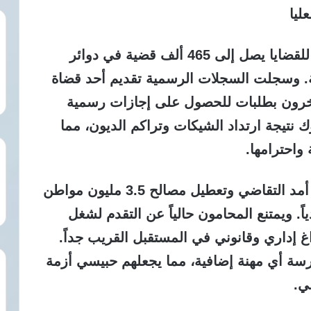
ليا
أفصحت مصادر قضائية عن تراكم مذهل للقضايا يصل إلى 465 ألف قضية في دوائر
 المختلفة. وسجلت السجلات الرسمية تقديم أحد قضاة
كمة العليا استقالته، بينما تقدم 70 آخرون بطلبات للحصول على إجازات رسمية
 نتيجة ارتداد الشيكات وتراكم الديون، مما
واحترامها.
تؤدي هذه الظروف المأساوية إلى إطالة أمد التقاضي وتعطيل مصالح 3.5 مليون مواطن
ً. ويمتنع المحامون حالياً عن التقدم لشغل
اغ إداري وقانوني في المستقبل القريب جداً.
رسة أي مهنة إضافية، مما يجعلهم حبيسي أزمة
ي.