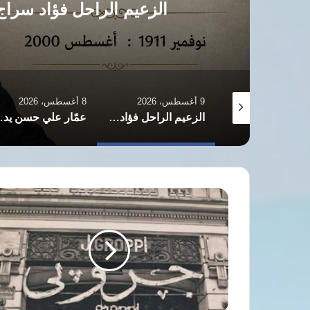
حكومة حقيقية ل
8 أغسطس، 2026
8 أغسطس، 2026
الزعيم الراحل فؤاد سراج الدين.. رجل دولة عبر العصور
​عمّار علي حسن يدعو لتفعيل الصلاحيات الدستورية للوزراء: نريد حكومة حقيقية لا مجرد “كبار موظفين”
بدر عبد العا
من
ذاكرة
التاريخ:
أسطورة
"جروبي"
قصة
الرقي
السويسري