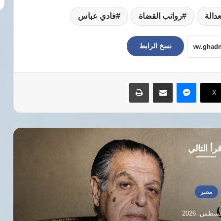
عدالة
رواتب القضاة
فادي عباس
نسخ الرابط
ماسنجر
مشاركة عبر البريد
طباعة
‫X
رأ التالي
مصر
الصلاحيات الدستورية للوزراء: نريد