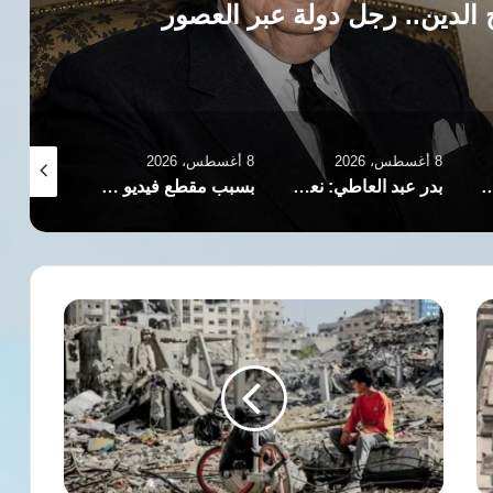
ا مجرد “كبار موظفين”
8 أغسطس، 2026
8 أغسطس، 2026
8 أغسطس، 2026
طي: نعمل لرفع المعاناة عن الأشقاء في السودان
​بسبب مقطع فيديو عن “البريد المصري”.. الأجهزة الأمنية تعتقل الإعلامي والروائي طلال سيف
مرتضى منصور يطالب السيسي بالثأر بعد هجوم دمياط
هندسة
الخنق:
مخطط
إسرائيل
السري
لإعدام
الحياة
في