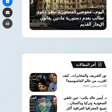
العريق
رجل
9 أغسطس، 2026
مشاركة 
وتخريج
دولة
ذاكرة التاريخ: حكاية صرح القانون
9 أغسطس، 2026
جهابذة
عبر
العريق وتخريج جهابذة العقول في كلية
الزعيم الراحل 
طب
العقول
العصور
الحقوق جامعة القاهرة
دولة عبر العصو
في
كلية
الحقوق
جامعة
القاهرة
أخر المقالات
نور الشريف والمخابرات.. كيف
اقترب من عالم الجاسوسية؟
9 أغسطس، 2026
د. أيمن خالد يكتب: حين تلتقي
السعودية وتركيا وباكستان…
تصبح الجغرافيا العراقية أكثر