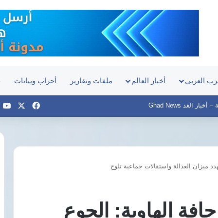
رب العربي
أخبار العالم
ملفات وتقارير
أحزاب وبيانات
ح
‫X
فيسبوك
e
بار الغد Ghad News
د ميزان العدالة واستقالات جماعية تلوح
اليوم..
مفوضي
الدستورية
فة الهاوية: الجوع
تنظر
دعوى