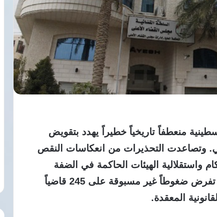
طينية منعطفاً تاريخياً خطيراً يهدد بتقويض
ي. وتصاعدت التحذيرات من انعكاسات النقص
كام واستقلالية الهيئات الحاكمة في الضفة
الغربية. وباتت الأوضاع المعيشية الصعبة تفرض ضغوطاً غير مسبوقة على 245 قاضياً
انونية المعقدة.