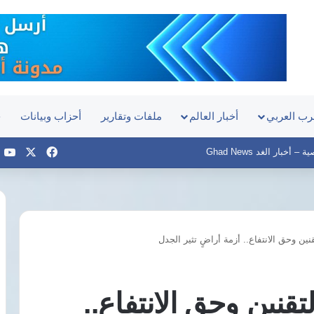
رب العربي
أخبار العالم
ملفات وتقارير
أحزاب وبيانات
ح
‫X
فيسبوك
e
أخبار الغد Ghad News
ين وحق الانتفاع.. أزمة أراضٍ تثير الجدل
في
رسالة
تسامح
قنين وحق الانتفاع..
وعتاب..
السفير