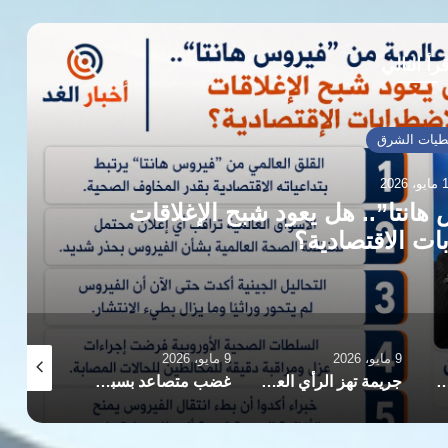
رأ التالي
طيات الشرق
 2026
 عشر وتؤكد التزامها بالخط الوطني
اعد المهنية
9 مايو، 2026
9 مايو، 2026
9 مايو، 2026
جريمة تهز الرأي العام.. هل تكشف أزمة “قاضي مجلس الدولة” حجم الانفجار داخل الأسرة المصرية؟
غضب متصاعد بسبب عدادات الكهرباء مسبقة الدفع.. ومواطنون يشكون من “مديونيات مفاجئة”
مدينة الدواء وأزمة التأمينات.. تساؤلات حول الإدارة والتمويل والواقع الاقتصادي