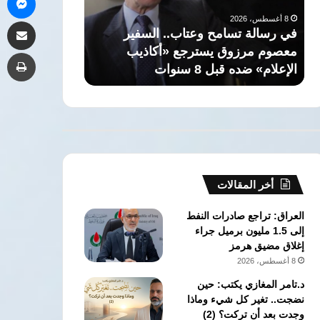
لعصر
اقتحام
8 أغسطس، 2026
مشاركة 
ما
منزل
الأمن يفحص ف
8 أغسطس، 2026
قبل
بعد
مصر.. اكتشاف مقابر ومباني تعود
اقتحام منزل ب
طب
الأسرات
هروبه
لعصر ما قبل الأسرات
إدمان غير مرخ
من
مصحة
إدمان
غير
مرخصة
بالبدرشين
أخر المقالات
العراق: تراجع صادرات النفط
إلى 1.5 مليون برميل جراء
إغلاق مضيق هرمز
8 أغسطس، 2026
د.تامر المغازي يكتب: حين
نضجت.. تغير كل شيء وماذا
وجدت بعد أن تركت؟ (2)