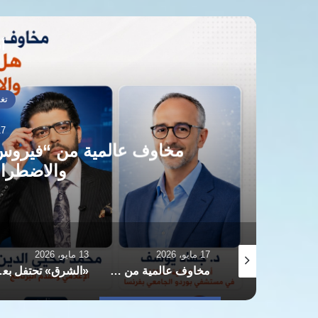
أق
تغ
13 مايو،
«الشرق» تحتفل بعيدها الثالث
والقو
13 مايو، 2026
9 مايو، 2026
مخاوف عالمية من “فيروس هانتا”.. هل يعود شبح الإغلاقات والاضطرابات الاقتصادية؟
«الشرق» تحتفل بعيدها الثالث عشر وتؤكد التزامها بالخط الوطني والقواعد المهنية