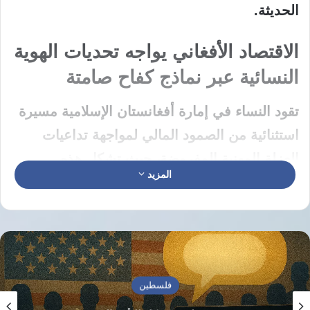
الحديثة.
الاقتصاد الأفغاني يواجه تحديات الهوية
النسائية عبر نماذج كفاح صامتة
تقود النساء في إمارة أفغانستان الإسلامية مسيرة
استثنائية من الصمود المالي لمواجهة تداعيات
العزلة المهنية المفروضة، حيث تشكل هذه
المزيد
التحركات ركيزة أساسية داخل الاقتصاد الأفغاني
الذي يعتمد تاريخياً على مهارات يدوية وإنتاجية غير
مرئية. تستهدف هذه الجهود خلق توازن معيشي
داخل المجتمعات المحلية بعيداً عن الأطر الوظيفية
التقليدية، لاسيما في ظل الواقع الراهن الذي
فلسطين
يفرض قيوداً صارمة على الحركة والعمل الميداني،