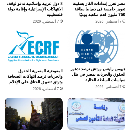
مصر تعزز إمدادات الغاز بسفينة
8 دول عربية وإسلامية تدعو لوقف
تغويز خامسة في دمياط بطاقة
الانتهاكات الإسرائيلية وإقامة دولة
750 مليون قدم مكعبة يوميًا
فلسطينية
وتواصل البعثات المصرية المختصة متابعة أوضاع
7 أغسطس، 2026
7 أغسطس، 2026
الحجاج ميدانيًا، في إطار الاستعدادات الطبية
والتنظيمية لموسم الحج، بما يضمن أداء المناسك
في أجواء صحية وآمنة.
«محمد سرور وصبري الششتاوي»..
هيومن رايتس ووتش ترصد تدهور
المفوضية المصرية للحقوق
رفع 4 أسماء من قوائم الإرهاب بقرار
الحقوق والحريات بمصر في ظل
والحريات ترصد انتهاكات الصحافة
سياسات السلطة الحالية
وتوثق تضييق الخناق على الإعلام
من جنايات بدر
7 أغسطس، 2026
7 أغسطس، 2026
أصدرت محكمة جنايات أول درجة بالقاهرة، الدائرة
الثانية جنائي بدر، قرارًا برفع أسماء أربعة أشخاص
من قوائم الكيانات الإرهابية والإرهابيين، وذلك خلال
جلسة منعقدة بغرفة المشورة بمأمورية استئناف