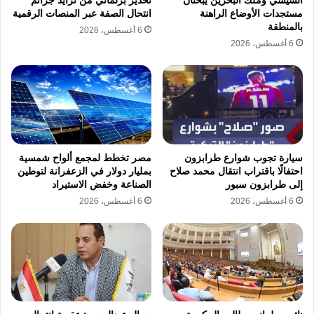
مستجدات الأوضاع الراهنة
انتحال الصفة عبر المنصات الرقمية
المصري أكد أن الهدف من زياراته للأكاديمية هو
بالمنطقة
6 أغسطس، 2026
الاطمئنان بنفسه على أحوال الطلاب ومتابعة
6 أغسطس، 2026
البرامج التعليمية التي تشهد تطويرًا مستمرًا،
مشيدًا بما يلمسه دائمًا من جدية والتزام بين
صفوف الدارسين، سواء من الكليات العسكرية
المصرية أو من الملتحقين بدورات الأكاديمية من
مؤسسات الدولة المختلفة.
سيارة تجوب شوارع طرابزون
مصر تخطط لمجمع ألواح شمسية
احتفالًا باقتراب انتقال محمد صلاح
بمليار دولار في الزعفرانة لتوطين
إلى طرابزون سبور
الصناعة وخفض الاستيراد
واختتم الرئيس المصري جولته التفقدية بتسجيل
6 أغسطس، 2026
6 أغسطس، 2026
رسالة شكر وتقدير لقادة القوات المسلحة،
وبأصدق تمنياته بالتوفيق والسداد لطلاب
الأكاديمية، مؤكدًا على الدور الحيوي لأسر الطلاب
في تنشئة أجيال قادرة على تحقيق آمال الوطن