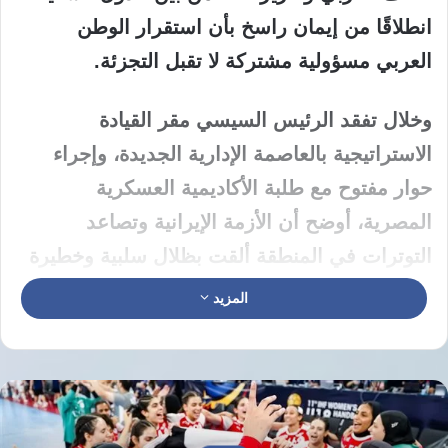
انطلاقًا من إيمان راسخ بأن استقرار الوطن
العربي مسؤولية مشتركة لا تقبل التجزئة.
وخلال تفقد الرئيس السيسي مقر القيادة
الاستراتيجية بالعاصمة الإدارية الجديدة، وإجراء
حوار مفتوح مع طلبة الأكاديمية العسكرية
المصرية، أوضح أن الأزمة الإيرانية وتصاعد
التوترات في المنطقة ألقت بظلال سلبية وخطيرة
على الاقتصاد العالمي واستقرار المنطقة.
المزيد
كان في استقبال الرئيس السيسي الفريق أشرف
سالم زاهر، القائد العام للقوات المسلحة وزير
الدفاع والإنتاج الحربي، والفريق أحمد خليفة رئيس