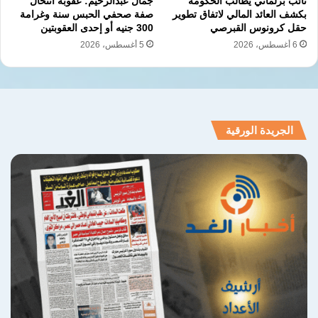
نائب برلماني يطالب الحكومة
جمال عبدالرحيم: عقوبة انتحال
في التنمية وصناعة مستقبل أكثر ازدهارًا.
بكشف العائد المالي لاتفاق تطوير
صفة صحفي الحبس سنة وغرامة
حقل كرونوس القبرصي
300 جنيه أو إحدى العقوبتين
6 أغسطس، 2026
5 أغسطس، 2026
نسخ الرابط
الجريدة الورقية