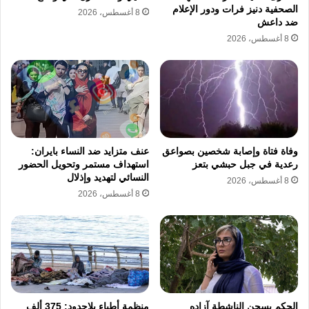
نهاية المطاف بل هو تحول لنوع آخر من المواجهة
الصحفية دنيز فرات ودور الإعلام
8 أغسطس، 2026
ضد داعش
ضد العنف المؤسسي الذي يمارس لتهدئة مخاوف
8 أغسطس، 2026
السلطة من التغيير، مما يجعل تكرار هذه المآسي
عبئا ثقيلا يرهق كاهل الشعوب المتطلعة للحرية.
تذكر الوثيقة الصادرة من سجن إيفين أن كل اسم
من هؤلاء الضحايا يظل تساؤلاً معلقاً في فضاء
وفاة فتاة وإصابة شخصين بصواعق
عنف متزايد ضد النساء بايران:
العدالة الغائبة، وتشدد على ضرورة ألا تتحول أخبار
رعدية في جبل حبشي بتعز
استهداف مستمر وتحويل الحضور
النسائي لتهديد وإذلال
8 أغسطس، 2026
رحيل الشباب إلى سطور قصيرة تفقد قيمتها
8 أغسطس، 2026
بمرور الوقت، فكل نهاية تمثل ثقبا يتعمق في
نفسية المجتمع.
السجناء السياسيين
حقوق الإنسان
الحكم بسجن الناشطة آزاده
منظمة أطباء بلاحدود: 375 ألف