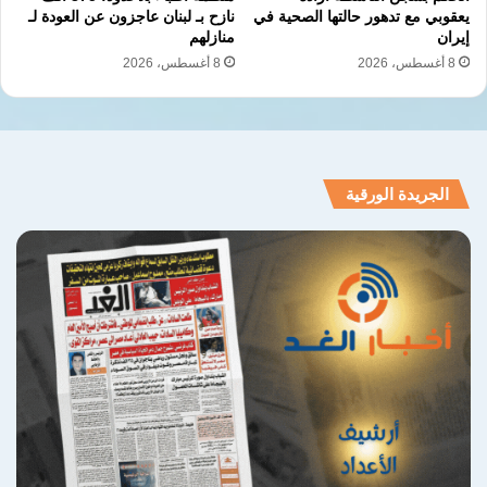
سجن إيفين
شيرين علم هولي
وريشه مرادي
يعقوبي مع تدهور حالتها الصحية في
نازح بـ لبنان عاجزون عن العودة لـ
إيران
منازلهم
8 أغسطس، 2026
8 أغسطس، 2026
نسخ الرابط
الجريدة الورقية