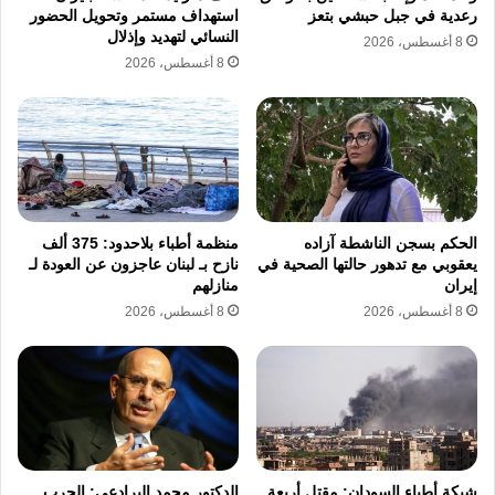
الأول، وتكشف هذه الجريمة عن إصرار ممنهج
رعدية في جبل حبشي بتعز
استهداف مستمر وتحويل الحضور
على استهداف المدنيين بشكل مباشر ومتعمد
النسائي لتهديد وإذلال
8 أغسطس، 2026
8 أغسطس، 2026
يضرب عرض الحائط بكافة القيم الإنسانية، مما
يزيد من حدة التوتر ويؤجج المشاعر الرافضة لهذا
الوجود العسكري السافر.
تتواصل الغارات الجوية على بلدة الزرارية وعدد
الحكم بسجن الناشطة آزاده
منظمة أطباء بلاحدود: 375 ألف
من القرى التي أدرجت ضمن قوائم الإخلاء القسري
يعقوبي مع تدهور حالتها الصحية في
نازح بـ لبنان عاجزون عن العودة لـ
إيران
منازلهم
التي فرضها جيش الاحتلال صباح يوم السبت التاسع
8 أغسطس، 2026
8 أغسطس، 2026
من مايو، وشمل الاستهداف بلدات أخرى لم تكن
ضمن خريطة التهديد مما يشير إلى توسيع دائرة
العدوان بشكل غير متوقع لإرباك المشهد الميداني،
وتركزت الضربات على تدمير البنية التحتية
والمباني السكنية لفرض واقع جديد يمنع النازحين
شبكة أطباء السودان: مقتل أربعة
الدكتور محمد البرادعي: الحرب