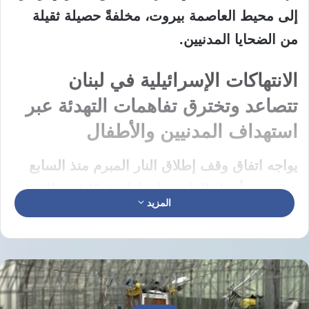
إلى محيط العاصمة بيروت، مخلفةً حصيلة ثقيلة
من الضحايا المدنيين.
الانتهاكات الإسرائيلية في لبنان
تتصاعد وتخترق تفاهمات التهدئة عبر
استهداف المدنيين والأطفال
يواجه اتفاق وقف إطلاق النار المبرم منذ السابع
عشر من أبريل الماضي انهيارا وشيكا في ظل
المزيد
التصعيد العسكري الواسع الذي تشنه القوات
الإسرائيلية على مناطق متفرقة، حيث شنت
الطائرات الحربية سلسلة من الغارات العنيفة
استهدفت بلدات في الجنوب والضاحية الجنوبية
لبيروت، مما أسفر عن سقوط ثمانية ضحايا وإصابة