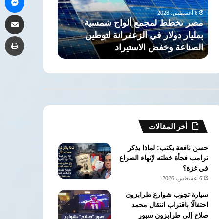
العائد
6 أغسطس، 2026
مشاركة 
المالي
لواح شمسية
نائب برلماني يطالب الحكومة بكشف
لاتفاق
فرانة لتوطين
العائد المالي لاتفاق تطوير حقل
طب
تطوير
يراد
كرونوس القبرصي
حقل
كرونوس
القبرصي
أخر المقالات
حسن نافعة يكتب: لماذا يذكر
ترامب فجأة خطته لإنهاء الصراع
في غزة؟
6 أغسطس، 2026
سيارة تجوب شوارع طرابزون
احتفالًا باقتراب انتقال محمد
صلاح إلى طرابزون سبور