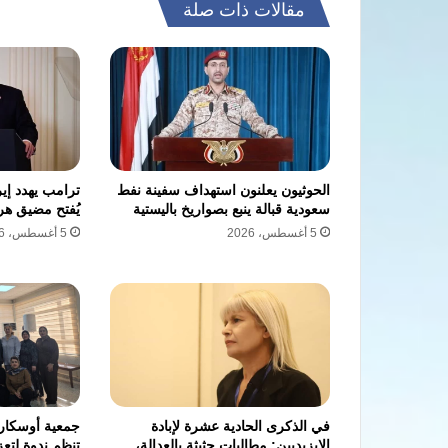
مقالات ذات صلة
الحوثيون يعلنون استهداف سفينة نفط
ترامب يهدد إير
سعودية قبالة ينبع بصواريخ باليستية
يُفتح مضيق هرم
5 أغسطس، 2026
5 أغسطس، 2026
في الذكرى الحادية عشرة لإبادة
جمعية أوسكار 
الإيزيديين: مطالبات حثيثة بالعدالة،
تنظم ندوة لتعز