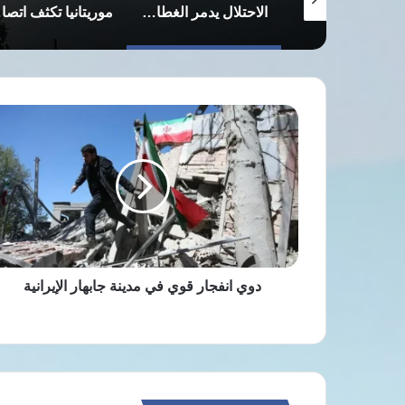
توقيف ضباط أمن في النجف بتهمة هتك عرض فتاة قاصر
الاحتلال يدمر الغطاء النباتي وإبادة المحاصيل الزراعية عبر مبيدات سامة حدوديا في جنوب سوريا ولبنان
موريتانيا تكثف اتصالاتها مع مالي للإفراج عن مواطنيها المحتجزين قرب كاتي
دوي
انفجار
قوي
في
مدينة
جابهار
الإيرانية
دوي انفجار قوي في مدينة جابهار الإيرانية