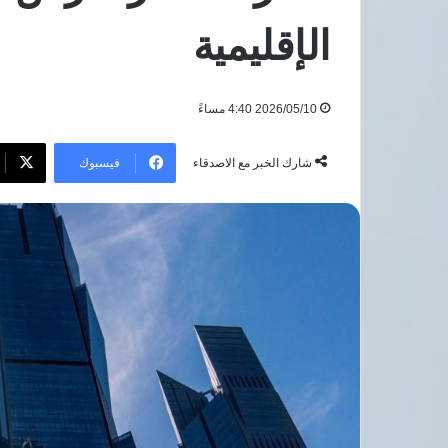
الإقليمية
باق
الإقليمية
انتق
س
5 أغسطس، 2026
محم
مباحثات مصرية قطرية تتناول
ب
صلا
المستجدات الإقليمية
ط
إلى
2026/05/10 4:40 مساءً
طرا
سبو
فيسبوك
شارك الخبر مع الاصدقاء