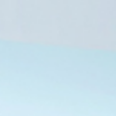
البيان الختامي للاجتماع العربي: القدس الشرقية أرض فلسطينية محتلة
مركز أبحاث أمريكي: الزيدي أمام خيارين.. مواجهة الميلشيات أو الاستقالة
الحوثيون يعلنون استهداف ناقلة نفط سعودية بصواريخ باليستية قبالة ينبع