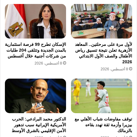
وفر بنسب كبيرة.
وفي ختام اللقاء، وجه مدبولي بضرورة المتابعة
الدورية والمستمرة مع الوزارات والجهات المعنية
لتسريع إجراءات تحول الحكومة نحو استخدام
لأول مرة على مرحلتين.. المعاهد
الإسكان تطرح 99 فرصة استثمارية
الأزهرية تعلن نتيجة تنسيق رياض
بالمدن الجديدة وتتلقى 204 طلبات
السيارات الكهربائية، وتذليل أي عقبات قد تواجه
الأطفال والصف الأول الابتدائي
من شركات أجنبية خلال أغسطس
2026
8 أغسطس، 2026
تنفيذ هذه الاستراتيجية؛ ضماناً لتحقيق مستهدفات
8 أغسطس، 2026
الدولة في ترشيد الإنفاق وتحسين كفاءة استخدام
موارد الطاقة.
نسخ الرابط
توقف مفاوضات شباب الأهلي مع
الدكتور محمد البرادعي: الحرب
بيزيرا وأزمة ثقة تهدد بقاءه
الأمريكية الإيرانية سبب تدهور
بالزمالك
الأمن الإقليمي بالشرق الأوسط