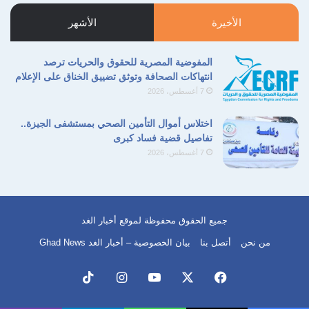
التالية
السابقة
الأخيرة
الأشهر
المفوضية المصرية للحقوق والحريات ترصد
انتهاكات الصحافة وتوثق تضييق الخناق على الإعلام
7 أغسطس، 2026
اختلاس أموال التأمين الصحي بمستشفى الجيزة..
تفاصيل قضية فساد كبرى
7 أغسطس، 2026
جميع الحقوق محفوظة لموقع أخبار الغد
من نحن
أتصل بنا
بيان الخصوصية – أخبار الغد Ghad News
فيسبوك
‫X
‫YouTube
انستقرام
‫TikTok