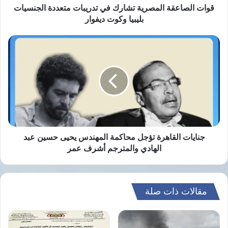
وكوت
التنموية والإنتاجية، بما يدعم فرص الاستثمار
قوات الصاعقة المصرية تشارك في تدريبات متعددة الجنسيات
ديفوار
بليبيا وكوت ديفوار
والتعاون المشترك بين البلدين.
جنايات
القاهرة
تؤجل
نسخ الرابط
محاكمة
المهندس
يحيى
حسين
عبد
الهادي
والمترجم
جنايات القاهرة تؤجل محاكمة المهندس يحيى حسين عبد
أشرف
الهادي والمترجم أشرف عمر
عمر
مقالات ذات صلة