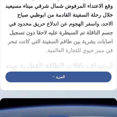
وقع الاعتداء المرفوض شمال شرقي ميناء مسيعيد
خلال رحلة السفينة القادمة من ابوظبي صباح
الاحد، واسفر الهجوم عن اندلاع حريق محدود في
جسم الناقلة تم السيطرة عليه لاحقا دون تسجيل
اصابات بشرية بين طاقم السفينة التي كانت تبحر
في ممر حيوي للتجارة العالمية.
استهداف ناقلات الطاقة القطرية يهدد
الممرات الملاحية ويشعل فتيل التوتر
المزيد
بالخليج
تعتبر وزارة الخارجية القطرية هذا السلوك
العدواني انتهاكا صارخا لكافة المواثيق الدولية التي
تضمن حرية الحركة في الممرات المائية، وتؤكد ان