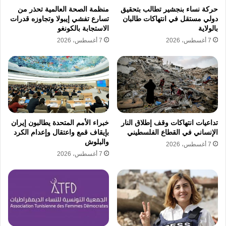
اصدار تحذيرات عاجلة لكافة السفن المارة
حركة نساء بنجشير تطالب بتحقيق
منظمة الصحة العالمية تحذر من
بضرورة توخي اقصى درجات الحيطة والحذر في
دولي مستقل في انتهاكات طالبان
تسارع تفشي إيبولا وتجاوزه قدرات
بالولاية
الاستجابة بالكونغو
ظل التوترات المتصاعدة التي تشهدها منطقة
7 أغسطس، 2026
7 أغسطس، 2026
مضيق هرمز.
استهداف ناقلات الطاقة
التجارة العالمية
القانون الدولي
امن الملاحة البحرية
تداعيات انتهاكات وقف إطلاق النار
خبراء الأمم المتحدة يطالبون إيران
ميناء مسيعيد
الإنساني في القطاع الفلسطيني
بإيقاف قمع واعتقال وإعدام الكرد
والبلوش
7 أغسطس، 2026
7 أغسطس، 2026
نسخ الرابط