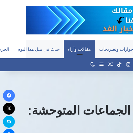
وارات وتصريحات
مقالات وآراء
حدث في مثل هذا اليوم
الحرب
‫YouTub
انستقرام
‫TikTok
مقال عشوائي
إضافة عمود جانبي
الوضع المظلم
في
‫X
 الجماعات المتوحشة:
سك
ما