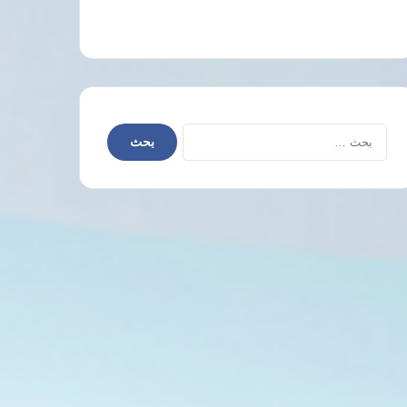
البحث
عن: