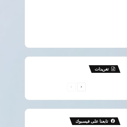
مقالات وآراء
7 أغسطس، 2026
د. تامر المغازي يكتب: حين نضجت
تغريدات
الصفحة
الصفحة
التالية
السابقة
6 أغسطس، 2026
6 أغسطس، 2026
حسن نافعة يكتب: لماذا يذكر ترامب فجأة خطته لإنهاء الصراع في غزة؟
د.عبد الفتاح طوقان يكتب: أتَرى من يحتضن الوطن؟
د.تامر المغازي يكتب: حين توقفت عن تبرير نفسي للآخرين.. بدأت أعيش
تابعنا على فيسبوك