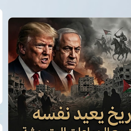
فى
ذكرى
ميلادهم
الـ60
حسام
وإبراهيم
7 أغسطس، 2026
حسن..
فى ذكرى ميلادهم الـ60 حسام وإبراه
أشهر
إسبانيا في نصف
حسن.. أشهر توائم عرفها المستطيل
توائم
لناشئات اليد
الأخضر
عرفها
المستطيل
الأخضر