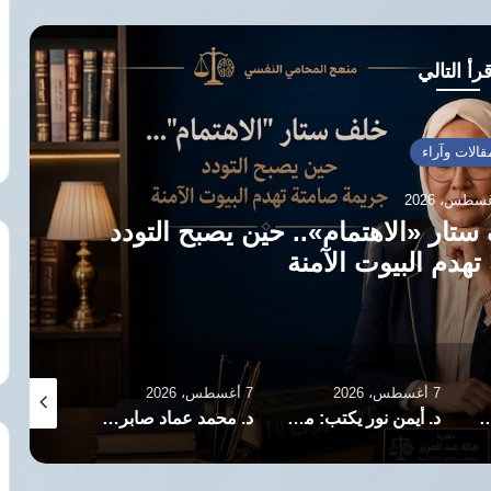
رأ التالي
قالات وآراء
ستار «الاهتمام».. حين يصبح التودد
هدم البيوت الآمنة
7 أغسطس، 2026
7 أغسطس، 2026
6 أغسطس، 2026
ي يكتب: حين نضجت.. تغير كل شيء
د. أيمن نور يكتب: ماذا يبنون خلف ظهر مصر؟
د. محمد عماد صابر يكتب : بين الفكر المعلن وأخطاء الممارسة.. الإخوان المسلمون جماعة من المسلمين لا جماعة المسلمين (2)