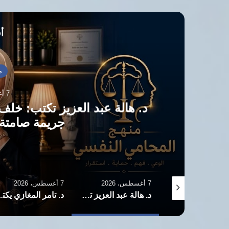
أق
م
7 أغسطس، 2026
د. هالة عبد العزيز تكتب: خلف 
جريمة صامتة ت
7 أغسطس، 2026
7 أغسطس، 2026
عدنان الصباح يكتب: ما قبل الدولة.. ما بعد الدولة.. نحو مشروع وطني فلسطيني جديد
د. هالة عبد العزيز تكتب: خلف ستار «الاهتمام».. حين يصبح التودد جريمة صامتة تهدم البيوت الآمنة
د. تامر المغاز