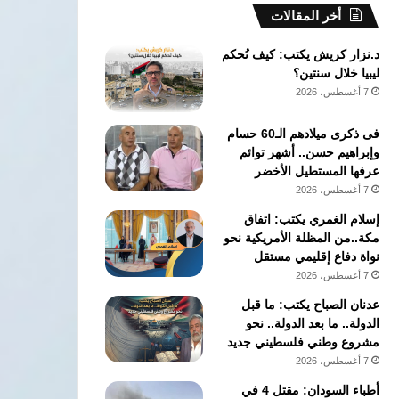
أخر المقالات
د.نزار كريش يكتب: كيف تُحكم
ليبيا خلال سنتين؟
7 أغسطس، 2026
فى ذكرى ميلادهم الـ60 حسام
وإبراهيم حسن.. أشهر توائم
عرفها المستطيل الأخضر
7 أغسطس، 2026
إسلام الغمري يكتب: اتفاق
مكة..من المظلة الأمريكية نحو
نواة دفاع إقليمي مستقل
7 أغسطس، 2026
عدنان الصباح يكتب: ما قبل
الدولة.. ما بعد الدولة.. نحو
مشروع وطني فلسطيني جديد
7 أغسطس، 2026
أطباء السودان: مقتل 4 في