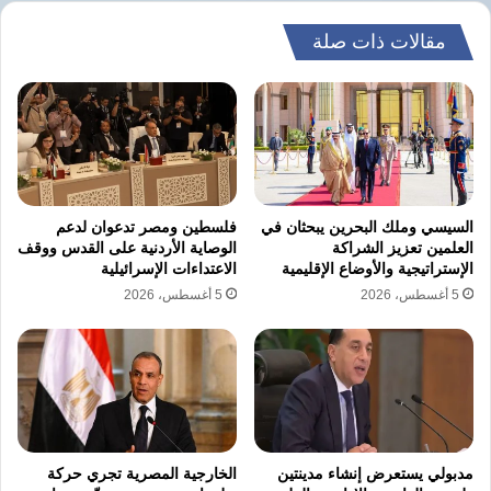
المشهد الإعلامي.
مقالات ذات صلة
​كما طالب البيان رجل الأعمال
نصيف قزمان
،
رئيس مجلس الإدارة، بالخروج عن صمته والإعلان
صراحة عن رؤيته لمستقبل المؤسسة ومصير
حقوق العاملين بها.
السيسي وملك البحرين يبحثان في
فلسطين ومصر تدعوان لدعم
العلمين تعزيز الشراكة
الوصاية الأردنية على القدس ووقف
​خطوات تصعيدية مرتقبة
الإستراتيجية والأوضاع الإقليمية
الاعتداءات الإسرائيلية
5 أغسطس، 2026
5 أغسطس، 2026
​أكد الصحفيون أن الفترة المقبلة ستشهد سلسلة
من الاجتماعات المكثفة مع نقيب الصحفيين
وأعضاء مجلس النقابة، لبحث الإجراءات القانونية
والنقابية التصعيدية. وشدد البيان على أن النقابة
أعلنت دعمها الكامل لكافة خطواتهم المشروعة
مدبولي يستعرض إنشاء مدينتين
الخارجية المصرية تجري حركة