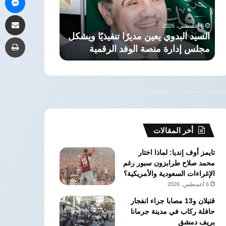
ويشكل
صلاح
6 أغسطس، 2026
مشاركة 
مجلس
لطرابزون
السفير التركي ب
6 أغسطس، 2026
إدارة
سبور
السيد البدوي يعين مديرًا تنفيذيًا ويشكل
صلاح لطرابزون
طب
منصة
يجسد
مجلس إدارة منصة الوفد الرقمية
العميقة بين الش
الوفد
الروابط
الرقمية
العميقة
بين
الشعبين
أخر المقالات
تايمز أوف إنديا: لماذا اختار
محمد صلاح طرابزون سبور رغم
الإغراءات السعودية والأمريكية؟
6 أغسطس، 2026
قتيلان و13 مصابا جراء انفجار
حافلة ركاب في مدينة جرمانا
بريف دمشق