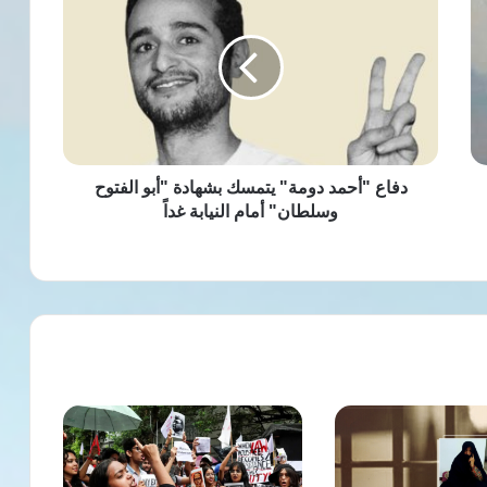
"أحمد
دومة"
يتمسك
بشهادة
"أبو
الفتوح
وسلطان"
أمام
النيابة
دفاع "أحمد دومة" يتمسك بشهادة "أبو الفتوح
غداً
وسلطان" أمام النيابة غداً