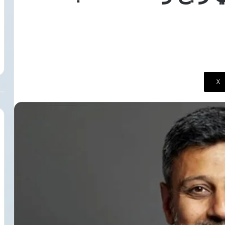
6 أغسطس، 2026
مزاعم
الهيئة العامة للاستعلامات ترد على
صحيفتي
ألواح شمسية
مزاعم صحيفتي ذا صن وميرور بشأن
ذا
زعفرانة لتوطين
علاج مواطنة بريطانية بمستشفى شرم
صن
تيراد
الشيخ الدولي
وميرور
بشأن
علاج
‫X
مواطنة
بريطانية
بمستشفى
شرم
الشيخ
الدولي