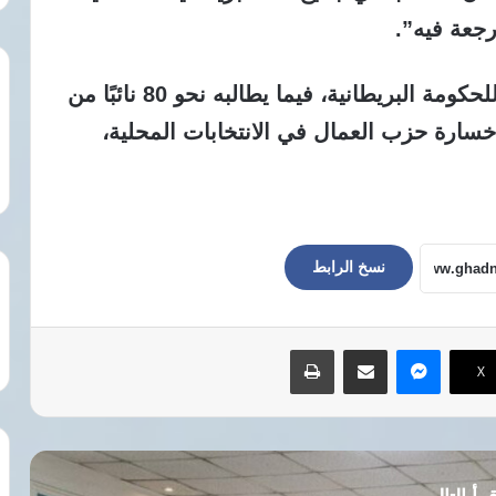
رجعة فيه”.
ويسعى ستارمر إلى إعادة ضبط رئاسته للحكومة البريطانية، فيما يطالبه نحو 80 نائبًا من
خسارة حزب العمال في الانتخابات المحلية،
نسخ الرابط
ماسنجر
مشاركة عبر البريد
طباعة
‫X