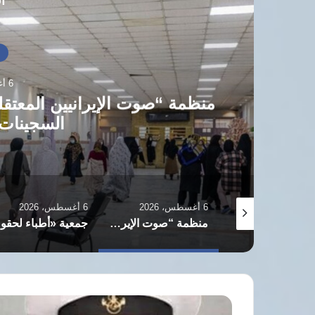
أق
أ
6 أغسطس، 2026
منظمة “صوت الإيرانيين المعتقل
السجينات
6 أغسطس، 2026
6 أغسطس، 2026
حركة حرية المرأة الأفغانية تؤكد استمرار نضالها ضد قيود طالبان بالذكرى الخامسة
منظمة “صوت الإيرانيين المعتقلين” توثق انتهاكات وقيودا مشددة ضد السجينات بسجن قرتشك
جمعية 
زوجة