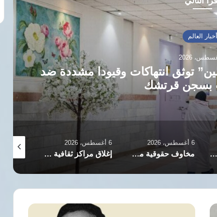
رأ التالي
خبار العالم
ين” توثق انتهاكات وقيودا مشددة ضد
 بسجن قرتشك
6 أغسطس، 2026
6 أغسطس، 2026
6 أغسطس، 2026
«أطباء لحقوق الإنسان» الإسرائيلية تطالب بفحص وتسمية الإفراج عن أبو صفية وأطباء غزة
مخاوف حقوقية من إعدام المعتقلة الكردية شمسي خسروي بعد محاكمة جائرة بطهران
إغلاق مراكز ثقافية في طهران ومشهد وبابل ضمن حملة قمع واسعة
دفاع