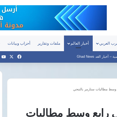
رب العربي
أخبار العالم
ملفات وتقارير
أحزاب وبيانات
ح
‫X
فيسبوك
e
أخبار الغد Ghad News
ع وسط مطالبات ستارمر بالتنحي
الهيئة
العامة
للاستعلامات
ني رابع وسط مطالبات
ترد
على