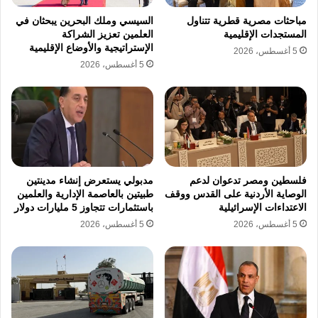
المستندات المقدمة وثبوت واقعة التصالح، ورأت
مباحثات مصرية قطرية تتناول
السيسي وملك البحرين يبحثان في
توافر حالة من حالات انقضاء الدعوى الجنائية وفقًا
المستجدات الإقليمية
العلمين تعزيز الشراكة
الإستراتيجية والأوضاع الإقليمية
5 أغسطس، 2026
للقانون، الأمر الذي استندت إليه في توصيتها بعدم
5 أغسطس، 2026
الإذن برفع الحصانة البرلمانية عن النائب، باعتبار
أن استمرار إجراءات رفع الحصانة في ظل انقضاء
الدعوى الجنائية لا يكون له محل.
وشهدت الجلسة موافقة أعضاء المجلس على
فلسطين ومصر تدعوان لدعم
مدبولي يستعرض إنشاء مدينتين
الوصاية الأردنية على القدس ووقف
طبيتين بالعاصمة الإدارية والعلمين
تقرير اللجنة، ليصدر قرار مجلس الشيوخ برفض
الاعتداءات الإسرائيلية
باستثمارات تتجاوز 5 مليارات دولار
طلب الإذن برفع الحصانة البرلمانية عن النائب
5 أغسطس، 2026
5 أغسطس، 2026
محمد مصطفى محمد لطفي، استنادًا إلى ما انتهت
إليه اللجنة من أسباب قانونية ومستندات رسمية
أثبتت انتهاء النزاع بالتصالح الكامل بين أطرافه.