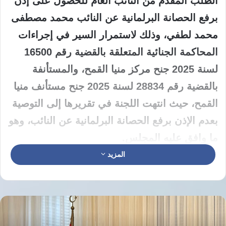
الطلب المقدم من النائب العام للحصول على إذن
برفع الحصانة البرلمانية عن النائب محمد مصطفى
محمد لطفي، وذلك لاستمرار السير في إجراءات
المحاكمة الجنائية المتعلقة بالقضية رقم 16500
لسنة 2025 جنح مركز منيا القمح، والمستأنفة
بالقضية رقم 28834 لسنة 2025 جنح مستأنف منيا
القمح، حيث انتهت اللجنة في تقريرها إلى التوصية
بعدم الإذن برفع الحصانة البرلمانية عن النائب، وهو
ما وافق عليه المجلس.
المزيد
وخلال استعراضه لتقرير اللجنة أمام الجلسة
العامة، أوضح النائب طارق عبد العزيز، وكيل لجنة
الشؤون الدستورية والتشريعية بمجلس الشيوخ،
أن اللجنة عقدت اجتماعاتها لدراسة الطلب المقدم