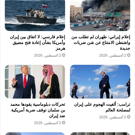
حساسًا إلى الموقف الباكستاني بين الدور المعلن
كوسيط، وما كشفه المسؤولون الأميركيون عن
تسهيلات ميدانية للطائرات الإيرانية.
إعلام إيراني: طهران لم تطلب من
إعلام فارسي: لا اتفاق بين إيران
واشنطن الامتناع عن شن ضربات
وأمريكا بشأن إعادة فتح مضيق
رد باكستاني ونفي للترتيبات
جديدة
هرمز
2 أغسطس، 2026
2 أغسطس، 2026
العسكرية
من جانبها، أفادت الخارجية الباكستانية بأن
الطائرات الإيرانية الموجودة حاليًا في باكستان
وصلت خلال فترة وقف إطلاق النار، مؤكدة أنها لا
ترتبط بأي ترتيبات عسكرية أو خطط احترازية.
ترامب: ألغيت الهجوم على إيران
تحركات دبلوماسية يقودها محمد
لمصلحة العالم
بن سلمان توقف ضربة أمريكية
ونقلت تقارير لاحقة عن مسؤولين باكستانيين نفيهم
ضد إيران
2 أغسطس، 2026
2 أغسطس، 2026
وجود ترتيبات عسكرية من هذا النوع، في محاولة
لتقليل حساسية الاتهامات المرتبطة بدور إسلام آباد