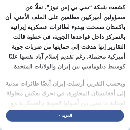
كشفت شبكة “سي بي إس نيوز”، نقلًا عن
مسؤولين أميركيين مطلعين على الملف الأمني، أن
باكستان سمحت بهدوء لطائرات عسكرية إيرانية
بالتمركز داخل قواعدها الجوية، في خطوة قالت
التقارير إنها هدفت إلى حمايتها من ضربات جوية
أميركية محتملة، رغم تقديم إسلام آباد نفسها علنًا
كوسيط دبلوماسي بين إيران والولايات المتحدة.
وبحسب التقرير، أرسلت إيران أيضًا طائرات مدنية
إلى أفغانستان المجاورة، في تحرك يعكس محاولة
لحماية ما تبقى من أصولها الجوية والعسكرية مع
اتساع رقعة المواجهة العسكرية.
وأشار مسؤولون
المزيد
أميركيون إلى أن هذه التحركات جاءت بعد أيام من