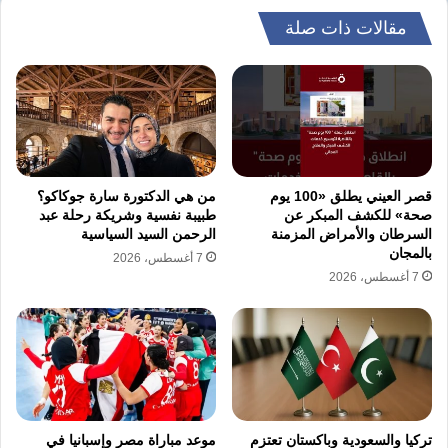
للأزمة؛ حيث وجه وزير الخارجية السفارة المصرية
مقالات ذات صلة
في مقديشو بالتواصل مع السلطات الصومالية
والعمل على ضمان سلامة البحارة المصريين
والإفراج عنهم في أسرع وقت ممكن.
كما أكدت الهيئة المصرية لسلامة الملاحة البحرية،
في بيان مساء أمس، أنها تتابع الموقف على مدار
قصر العيني يطلق «100 يوم
من هي الدكتورة سارة جوكاكو؟
صحة» للكشف المبكر عن
طبيبة نفسية وشريكة رحلة عبد
الساعة بالتنسيق مع وزارة الخارجية والجهات
السرطان والأمراض المزمنة
الرحمن السيد السياسية
بالمجان
7 أغسطس، 2026
الدولية المعنية، موضحة أنها خاطبت رسميًا دولة
7 أغسطس، 2026
توجو باعتبارها “دولة العلم” المسؤولة قانونيًا عن
السفينة وفقًا لاتفاقية الأمم المتحدة لقانون البحار.
نسخ الرابط
تركيا والسعودية وباكستان تعتزم
موعد مباراة مصر وإسبانيا في