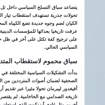
يتصاعد سباق التسلح السياسي داخل تل ا
تحولات جذرية تستهدف استقطاب تيار الص
الكيان لضم وجوه جديدة تضع الكيباه الم
عرفت تاريخيا بعدائها للمؤسسات الدينية.
على ترجيح كفة تكتل على آخر في ظل حا
السياسي الحالي.
سباق محموم لاستقطاب المتدي
بدأت التشكيلات السياسية المختلفة في 
الصحفية لضمان أصوات المترددين من الي
أفيغدور ليبرمان تحولا مثيرا عبر تقديم أ
تاريخه الصدامي مع الحاخامية. لم يقتصر
آخرين مثل غادي آيزنكوت الذي استعان ب