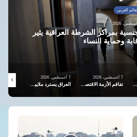
عالم العربي
نسية بمراكز الشرطة العراقية يثير
بة وحماية النساء
7 أغسطس، 2026
7 أغسطس، 2026
7 أغسطس، 2026
لوطني للمرأة التونسية: من خيمة جامعة إلى صرح يصارع البقاء
تفاقم الأزمة الاقتصادية في إيران يدفع النساء لبيع البويضات وتأجير الأرحام
العراق يسترد ملايين الدولارات والذهب في إطار حملة واسعة لمكافحة الفساد
القبة
الحديدية
تفشل