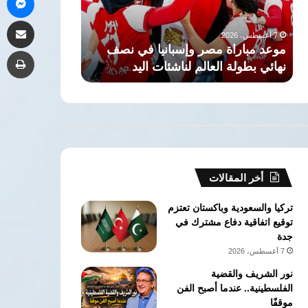
نصف
تغويز
7 أغسطس، 2026
مشاركة 
نهائي
خامسة
مصر تعزز إمداد
7 أغسطس، 2026
بطولة
في
موعد مباراة مصر وإسبانيا في نصف
طب
العالم
دمياط
نهائي بطولة العالم لناشئات اليد
قدم مكعبة يوميً
لناشئات
بطاقة
اليد
750
مليون
قدم
مكعبة
يوميًا
أخر المقالات
تركيا والسعودية وباكستان تعتزم
توقيع اتفاقية دفاع مشترك في
جدة
7 أغسطس، 2026
نور الشريف والقضية
الفلسطينية.. عندما أصبح الفن
موقفًا