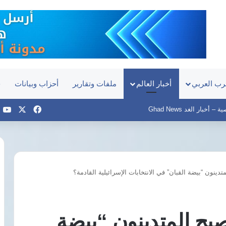
رب العربي
أخبار العالم
ملفات وتقارير
أحزاب وبيانات
ح
‫X
فيسبوك
e
أخبار الغد Ghad News
تدينون “بيضة القبان” في الانتخابات الإسرائيلية القادمة؟
تركيا
والسعودية
وباكستان
تعتزم
صبح المتدينون “بيضة
توقيع