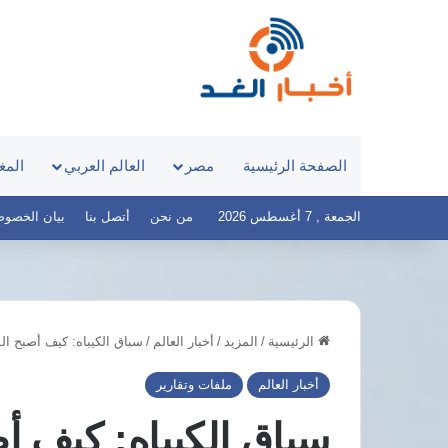
الصفحة الرئيسية
مصر
العالم العربي
المغ
الجمعة , 7 أغسطس 2026
من نحن
أتصل بنا
بيان الخصوصية – 
الرئيسية
/
المزيد
/
أخبار العالم
/
سباق الكيباه: كيف أصبح الم
مؤسسة
إدراك
أخبار العالم
ملفات وتقارير
للتنمية
والمساواة
سباق الكيباه: كيف أ
ترصد