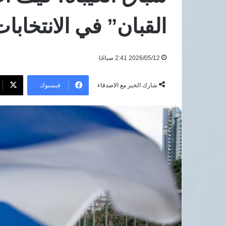
ارتفاع
جرائم
القبان” في الانتخابات
7 أغسطس، 2026
العنف
مؤسسة إدراك للتنم
ضد
ارتفاع جرائم العن
النساء
2026/05/12 2:41 صباحًا
في
مصر
فيسبوك
شارك الخبر مع الاصدقاء