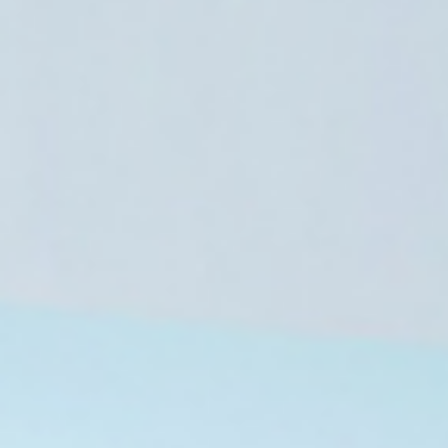
تونس
7 أغسطس، 2026
الاتحاد الوطني للمرأة التونسية: من خيم
البقاء
7 أغسطس، 2026
7 أغسطس، 2026
هيومن رايتس ووتش ترصد تدهور الحقوق والحريات بمصر في ظل سياسات السلطة الحالية
المفوضية المصرية للحقوق والحريات ترصد انتهاكات الصحافة وتوثق تضييق الخناق على الإعلام
اختلاس أموال التأمين الصحي بمستشفى الجيزة.. تفاصيل قضية فساد كبرى