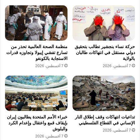
من الأسرار التاريخية التي يحملها القصر، أن
الموسيقار العالمي “فيردي” عندما أنجز رائعته
“أوبرا عايدة” خصيصاً لاحتفالات القناة، عُزفت
مقطوعاتها لأول مرة داخل حديقة قصر الجزيرة،
حركة نساء بنجشير تطالب بتحقيق
منظمة الصحة العالمية تحذر من
ليمتزج سحر الموسيقى الإيطالية بعبق العمارة
دولي مستقل في انتهاكات طالبان
تسارع تفشي إيبولا وتجاوزه قدرات
بالولاية
الاستجابة بالكونغو
الشرقية الحديثة التي وصفها فرانز بك بأنها “أجمل
7 أغسطس، 2026
7 أغسطس، 2026
بناية من نوعها”.
أجنحة الإمبراطورة واللوحات الأسطورية
أعد الخديوي داخل القصر حجرتي نوم للإمبراطورة
أوجيني؛ الأولى نسخة طبق الأصل من غرفتها
تداعيات انتهاكات وقف إطلاق النار
خبراء الأمم المتحدة يطالبون إيران
الإنساني في القطاع الفلسطيني
بإيقاف قمع واعتقال وإعدام الكرد
بباريس، والثانية بلمسة “أرابيسك” إسلامية نُقشت
والبلوش
7 أغسطس، 2026
عليها أبيات من الشعر ترحيباً بها. ويحتوي البهو
7 أغسطس، 2026