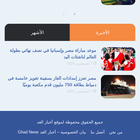
الصفحة
الصفحة
التالية
السابقة
الأخيرة
الأشهر
موعد مباراة مصر وإسبانيا في نصف نهائي بطولة
العالم لناشئات اليد
7 أغسطس، 2026
مصر تعزز إمدادات الغاز بسفينة تغويز خامسة في
دمياط بطاقة 750 مليون قدم مكعبة يوميًا
7 أغسطس، 2026
جميع الحقوق محفوظة لموقع أخبار الغد
الإمبراطورة أوجيني
الخديوي إسماعيل
من نحن
أتصل بنا
بيان الخصوصية – أخبار الغد Ghad News