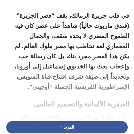
في قلب جزيرة الزمالك، يقف “قصر الجزيرة”
(فندق ماريوت حالياً) شاهداً على عصر كان فيه
الطموح المصري لا يحده سقف، والجمال
المعماري لغة تخاطب بها مصر ملوك العالم. لم
يكن هذا القصر مجرد بناء، بل كان رسالة حب
وإعجاب بعث بها الخديوي إسماعيل إلى أوروبا،
وتحديداً إلى ضيفة شرف افتتاح قناة السويس،
الإمبراطورية الفرنسية الجميلة “أوجيني”.
العبقرية الألمانية والتصميم العالمي
بدأت حكاية هذا الصرح عام
1863م
، حين كلف
الخديوي المهندس المعماري الألماني “يوليوس
المزيد