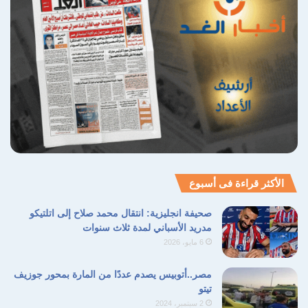
سباق الخيول الشهير، و
حديقة الأسماك الخديوية:
التي افتتحت رسمياً عام 1902 بجبلايتها الشهيرة،
ولا تزال مقصد المصطافين في الزمالك.
ويبقى قصر الجزيرة شاهداً على رجل استثمر فكره
وثروته ليضع مصر في أجمل صورة أمام العالم،
وليكون قصره أيقونة معمارية تتناغم فيها مدارس
الفن الفرنسي والألماني والإيطالي تحت سقف
الأكثر قراءة فى أسبوع
السيادة المصرية.
صحيفة انجليزية: انتقال محمد صلاح إلى اتلتيكو
مدريد الأسباني لمدة ثلاث سنوات
6 مايو، 2026
مصر..أتوبيس يصدم عددًا من المارة بمحور جوزيف
تيتو
2 سبتمبر، 2024