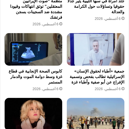
جلد امرأة في سبها الليبية يثير جدلا
منظمة “صوت الإيرانيين
قبل سلطات المحتل. وتكشف شهادات المحررين
حقوقيا وتساؤلات حول الكرامة
المعتقلين” توثق انتهاكات وقيودا
عن فترات احتجاز تمتد لشهور طويلة دون توجيه
والعدالة
مشددة ضد السجينات بسجن
قرتشك
6 أغسطس، 2026
تهم رسمية أو عرضهم على جهات قضائية مما يؤكد
6 أغسطس، 2026
أن القضية سياسية انتقامية بالدرجة الأولى. ويبقى
أهالي الأسرى السوريين في سجون الاحتلال في
انتظار تحرك عالمي يكسر حاجز الصمت ويجبر
الاحتلال على كشف القوائم الحقيقية.
جمعية «أطباء لحقوق الإنسان»
كابوس الصحة الإنجابية في قطاع
الإسرائيلية تطالب بفحص وتسمية
غزة وسط دوامة الموت والدمار
أسرى سوريا
اختطاف المدنيين
الإفراج عن أبو صفية وأطباء غزة
المستمر
6 أغسطس، 2026
6 أغسطس، 2026
حقوق الإنسان
سجون الاحتلال
معتقلون مجهولون
نسخ الرابط