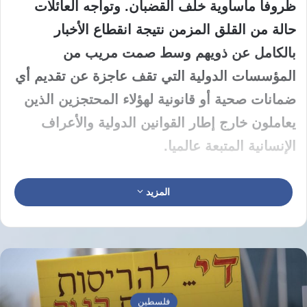
ظروفا مأساوية خلف القضبان. وتواجه العائلات
حالة من القلق المزمن نتيجة انقطاع الأخبار
بالكامل عن ذويهم وسط صمت مريب من
المؤسسات الدولية التي تقف عاجزة عن تقديم أي
ضمانات صحية أو قانونية لهؤلاء المحتجزين الذين
يعاملون خارج إطار القوانين الدولية والأعراف
الإنسانية المتبعة عالميا.
تؤكد أم شادي في استغاثة عاجلة أن المعتقلين
المزيد
السوريين ليسوا مجرد أرقام يتم تداولها في
التقارير بل هم أصحاب حقوق سلبها المحتل بتواطؤ
دولي واضح. وطالبت بضرورة تحرك اللجنة الدولية
للصليب الأحمر وكافة الهيئات الحقوقية لتحمل
مسؤولياتها القانونية والأخلاقية تجاه هؤلاء المغيبين
فلسطين