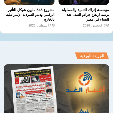
مؤسسة إدراك للتنمية والمساواة
مشروع 545 مليون شيكل للتأثير
ترصد ارتفاع جرائم العنف ضد
الرقمي ودعم السردية الإسرائيلية
اضطهاد المسيحيين
الجمهورية الاسلامية الايرانية
النساء في مصر
بالخارج
7 أغسطس، 2026
7 أغسطس، 2026
الحرية الدينية
ايلوش درياوش عزيزيان
حقوق الانسان في ايران
نسخ الرابط
الجريدة الورقية