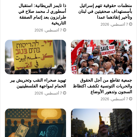
واقع الاقليات بين التهميش والملاحقة
منظمات حقوقية تتهم إسرائيل
ذا تايمز البريطانية: استقبال
بأسستهداف صحفيتين في لبنان
أسطوري لـ محمد صلاح في
الجنائية
وتأخير إنقاذهما عمدا
طرابزون بعد إتمام الصفقة
التاريخية
7 أغسطس، 2026
7 أغسطس، 2026
تثبت الحقائق ان ادعاءات المساواة الكاملة هي
مجرد خطاب موجه للاستهلاك الخارجي والرد على
الانتقادات الدولية المتصاعدة والمستمرة. يعيش
المسيحيون الاشوريون والارمن تحت تهديد دائم
يمنعهم من التعبير عن ارائهم بحرية او انتقاد
جمعية تقاطع من أجل الحقوق
تهويد صحراء النقب وتحريش بير
السلطة الحاكمة في طهران. تظل الاسئلة مفتوحة
والحريات التونسية تكشف اكتظاظ
الحمام لمواجهة الفلسطينيين
السجون وتدهور الأوضاع
حول قدرة هذه الاقليات على الصمود امام القوانين
7 أغسطس، 2026
7 أغسطس، 2026
التي تفرض قيودا مشددة على التحول الديني.
تظهر الفجوة الواسعة بين ما يروجه كاهن كنيسة
المشرق وبين الواقع الذي يؤكد وجود انتهاكات
صارخة لحقوق الانسان.