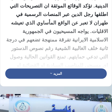
الدينية. تؤكد الوقائع الموثقة ان التصريحات التي
اطلقها رجل الدين عبر المنصات الرسمية في
طهران لا تعبر عن الواقع المأساوي الذي تعيشه
الاقليات. يواجه المسيحيون في الجمهورية
الاسلامية الايرانية تفرقة ممنهجة تضعهم في درجة
ثانية خلف الغالبية الشيعية رغم نصوص الدستور
التي تدعي حمايتهم. تمنع القوانين الحالية وصول
اي مسيحي للمناصب السيادية او القضائية او
القيادات العسكرية العليا بشكل قاطع.
المزيد
استغلال رجال الدين لترويج خطاب
الولاء
يرصد مراقبون استغلالا سياسيا لظهور رجال دين