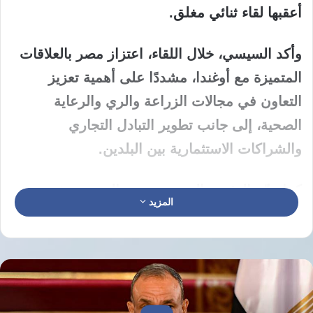
أعقبها لقاء ثنائي مغلق.
وأكد السيسي، خلال اللقاء، اعتزاز مصر بالعلاقات
المتميزة مع أوغندا، مشددًا على أهمية تعزيز
التعاون في مجالات الزراعة والري والرعاية
الصحية، إلى جانب تطوير التبادل التجاري
والشراكات الاستثمارية بين البلدين.
كما وجّه الرئيس المصري دعوة إلى موسيفيني
المزيد
للمشاركة في قمة الاتحاد الأفريقي التنسيقية التي
تستضيفها مصر، في يونيو/ حزيران 2026، وكذلك
منتدى الأعمال الأفريقي المنعقد على هامشها.
من جانبه، أشاد موسيفيني بدور مصر على