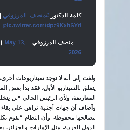
كلمة الدكتور
#منصف_المرزوقي
إ
pic.twitter.com/dpz9KxbSYd
— منصف المرزوقي – Moncef Marzouki (@MMarzouki01)
May 13,
2026
ولفت إلى أنه لا توجد سيناريوهات أخرى، 
يتعلق بالسيناريو الأول، فقد بدأ بعض ا
المعارضة، ولأن الرئيس الحالي “لن يتخ
وأضاف أن جهات أجنبية تراهن على بقاء ا
مصالحها محفوظة، وأن النظام “يقوم بكل
الدول العربية، مثل الإمارات والجزائر، 