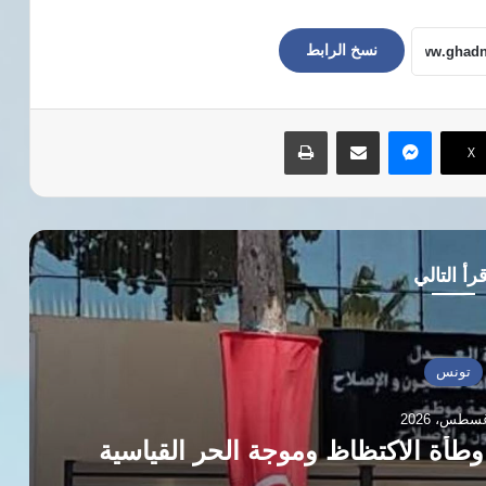
نسخ الرابط
ماسنجر
مشاركة عبر البريد
طباعة
‫X
رأ التالي
تونس
الب بإقالة الحكومة بسبب الأزمات
معيشية