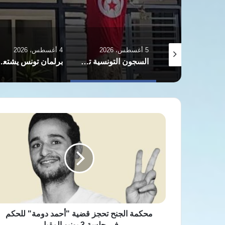
4 أغسطس، 2026
3 أغسطس، 2026
السجون التونسية تحترق تحت وطأة الاكتظاظ وموجة الحر القياسية
برلمان تونس يشتعل غضبا ويطالب بإقالة الحكومة بسبب الأزمات المعيشية
راشد الغنوشي..
محكمة
الجنح
تحجز
قضية
"أحمد
دومة"
للحكم
في
جلسة
3
محكمة الجنح تحجز قضية "أحمد دومة" للحكم
يونيو
في جلسة 3 يونيو المقبل