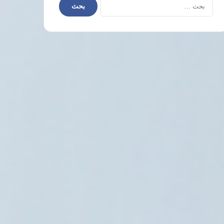
البحث
عن: