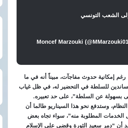
لى الشعب التونسي
رغم إمكانية حدوث مفاجآت، مبيناً أنه في ما
لمساندين للسلطة في التحضير له، في ظل غياب
لى بسهولة عن السلطة”، على حد تعبيره.
لنظام، وستدفع نحو هذا السيناريو طالما أن
 الخدمات المطلوبة منه”، سواء تجاه بعض
بعد أن “دمر سعيد الثورة وقضى على الإسلام