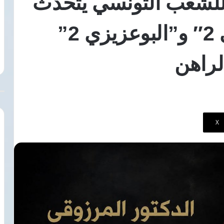
للشعب التونسي يتحدث
صحة»
7 أغسطس، 2026
للكشف
صري التشادي يبحث
قصر العيني يطلق «100 يوم صحة»
عن سيناريو “بن علي 2″ و”البوعزيزي 2”
المبكر
وتعزيز الشراكة
للكشف المبكر عن السرطان والأمرا
عن
ين
المزمنة بالمجان
السرطان
لراهن
والأمراض
المزمنة
بالمجان
‫X