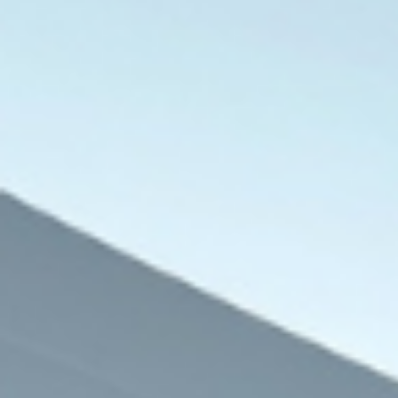
29 يوليو، 2026
29 يوليو، 2026
تونس..قيادات وسياسيون يوقعون “بيانًا وطنيًا” للتمسك بالسيادة ورفض أي تدخل خارجي
غضب في الشارع التونسي ومعارضون يطرحون مرحلة ما بعد قيس سعيّد
مسيرة النضال النسوي بتونس: من انتزاع الحريات إلى حماية المكاسب القانونية