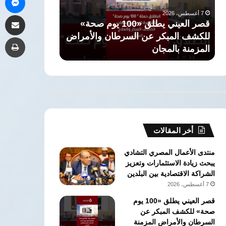
طبيبة
اتفاقية
7 أغسطس، 2026
مشاركة 
نفسية
دفاع
من هي الدكتورة سارة جوكاكو؟ طبيبة
7 أغسطس، 2026
وشريكة
مشترك
ض
نفسية وشريكة رحلة عبد الرحمن السيد
تركيا والسعودية
طب
رحلة
في
السياسية
اتفاقية دفاع 
عبد
جدة
الرحمن
السيد
السياسية
أخر المقالات
منتدى الأعمال المصري التشادي
يبحث زيادة الاستثمارات وتعزيز
الشراكة الاقتصادية بين البلدين
7 أغسطس، 2026
قصر العيني يطلق «100 يوم
صحة» للكشف المبكر عن
السرطان والأمراض المزمنة