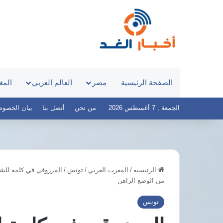
الصفحة الرئيسية
مصر
العالم العربي
المغ
الجمعة , 7 أغسطس 2026
من نحن
أتصل بنا
بيان الخصوصية – 
الرئيسية
/
المغرب العربي
/
تونس
/
يومن
منتدى
من الوضع الراهن
ايتس
الأعمال
وتش
المصري
تونس
رصد
التشادي
هور
يبحث