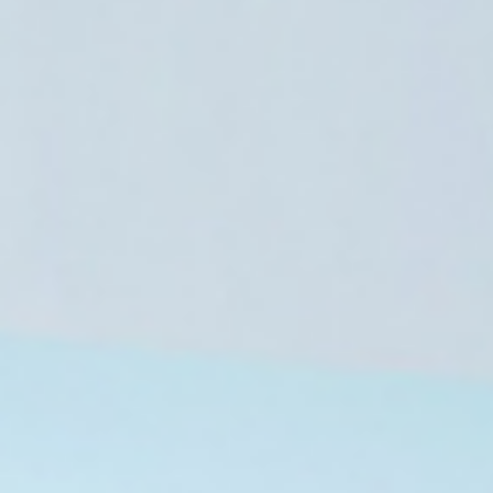
تونس
3 أغسطس، 2026
راشد الغنوشي.. أربعون عاما بين المع