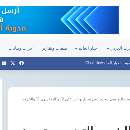
رب العربي
أخبار العالم
ملفات وتقارير
أحزاب وبيانات
ح
‫X
فيسبوك
e
أخبار الغد Ghad News
المرزوقي في كلمة للشعب التونسي يتحدث عن سيناريو “بن علي 2″ و”البوعزيزي 2” والخروج
قصر
العيني
يطلق
«100
يوم