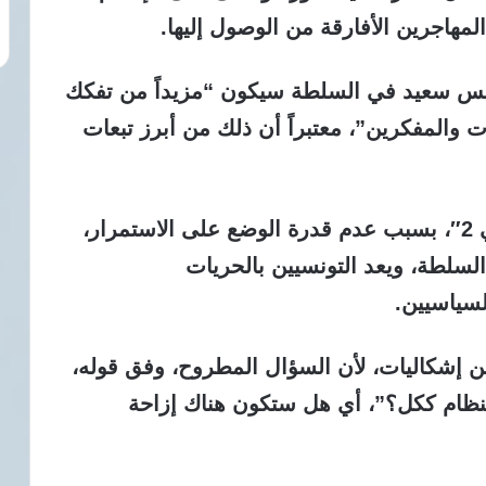
لمهاجرين الأفارقة من الوصول إليها.
 قيس سعيد في السلطة سيكون “مزيداً من تفكك
ات والمفكرين”، معتبراً أن ذلك من أبرز تبعات
وبين أنه في حال تحقق سيناريو “بن علي 2″، بسبب عدم قدرة الوضع على الاستمرار،
لطة، ويعد التونسيين بالحريات
لسياسيين.
 من إشكاليات، لأن السؤال المطروح، وفق قوله،
لنظام ككل؟”، أي هل ستكون هناك إزاحة