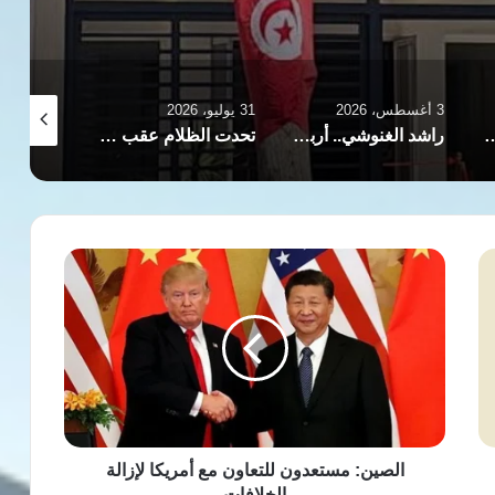
31 يوليو، 2026
31 يوليو، 2026
29 يوليو، 2026
 أربعون عاما بين المعارضة والسلطة والسجن
تحدت الظلام عقب حادث سير.. شابة تونسية تفقد بصرها وتصبح صانعة السعادة
تدهور صحة راشد الغنوشي ونقله للمستشفى وعائلته تحمّل السلطات التونسية المسؤولية الكاملة
الصين:
مستعدون
للتعاون
مع
أمريكا
لإزالة
الخلافات
الصين: مستعدون للتعاون مع أمريكا لإزالة
الخلافات