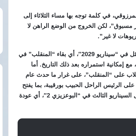
رزوقي، في كلمة توجه بها مساء الثلاثاء إلى
ر مسبوق”، لكن الخروج من الوضع الراهن لا
ريوهات لا غير”.
وأوضح المرزوقي أن السيناريو الأول يتمثل في “سيناريو 2029″، أي بقاء “المنقلب” في
 مع إمكانية استمراره بعد ذلك التاريخ. أما
اني فهو “بن علي 2″، أي انقلاب على “المنقلب”، على غرار ما حدث عام
ي على الرئيس الراحل الحبيب بورقيبة، بما يفتح
صفحة جديدة في تاريخ تونس. فيما يتمثل السيناريو الثالث في “البوعزيزي 2″، أي عودة