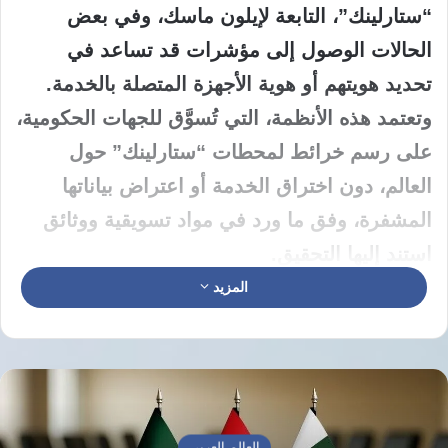
“ستارلينك”، التابعة لإيلون ماسك، وفي بعض
الحالات الوصول إلى مؤشرات قد تساعد في
تحديد هويتهم أو هوية الأجهزة المتصلة بالخدمة.
وتعتمد هذه الأنظمة، التي تُسوَّق للجهات الحكومية،
على رسم خرائط لمحطات “ستارلينك” حول
العالم، دون اختراق الخدمة أو اعتراض بياناتها
المشفرة، وفق ما ورد في مواد تسويقية ووثائق
استند إليها التحقيق.
وتأتي خطورة هذه التقنية من كون “ستارلينك”
المزيد
أصبحت خلال السنوات الأخيرة وسيلة اتصال حيوية
في مناطق الحصار والنزاعات وانقطاع الإنترنت،
خاصة في أوكرانيا وإيران وغزة ومناطق أخرى،
حيث توفر اتصالًا مستقلًا عن البنية التحتية الوطنية
العالم العربي