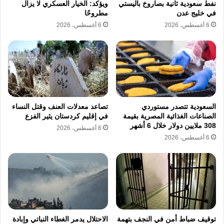
نفط سعودية ثانية بصاروخ باليستي
ويؤكد: الخيار العسكري لا يزال
وتشمل هذه البيانات المحتملة آثار استخدام
في خليج عدن
مطروحًا
الهواتف الذكية، وبيانات الاتصالات المتنقلة،
6 أغسطس، 2026
6 أغسطس، 2026
وبصمات التصفح وتسجيل الدخول إلى منصات
رقمية أثناء الاتصال عبر “ستارلينك”، بما يسمح
بتكوين صورة أوسع عن المستخدم أو موقعه.
وقال أحد مندوبي المبيعات، بحسب ما ورد في
السعودية تتصدر مستوردي
تصاعد معدلات العنف وقتل النساء
التحقيق، إن الأمر لا يتعلق بمصدر واحد أو
الصناعات الغذائية المصرية بقيمة
في إقليم كردستان يثير الفزع
مستشعر واحد، بل بربط طبقات متعددة من
308 ملايين دولار خلال 6 أشهر
6 أغسطس، 2026
6 أغسطس، 2026
المعلومات والبيانات الضخمة للوصول إلى نتائج
استخباراتية أكثر دقة.
Rayzone تعيد بيع خدمة مشابهة
وأشار التحقيق إلى أن شركة Rayzone الإسرائيلية
توقيف ضباط أمن في النجف بتهمة
الاحتلال يدمر الغطاء النباتي وإبادة