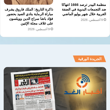
الحلة كشواهد على الاهمال الحكومي الصارخ. حذر
منظمة البيدر ترصد 1666 انتهاكا
ذاكرة التاريخ: الملك فاروق يشرف
ضد التجمعات البدوية في الضفة
نواب في البرلمان من تزايد حالات الانتحار بين
مباراة الرماية بنادي الصيد بحضور
الغربية خلال شهر يوليو الماضي
النزلاء نتيجة الضغوط النفسية والتعذيب المستمر
فؤاد باشا سراج الدين وويلسون
9 أغسطس، 2026
على غلاف مجلة الإثنين
الذي يدفعهم لانهاء حياتهم هربا من الجحيم.
9 أغسطس، 2026
انتزاع اعترافات
انتهاكات التحقيق
تعذيب المعتقلين
حقوق الانسان
الجريدة الورقية
سجون العراق
نسخ الرابط