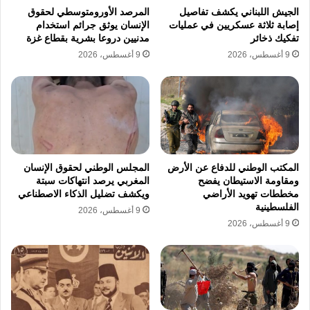
الجيش اللبناني يكشف تفاصيل
المرصد الأورومتوسطي لحقوق
المساءلة العلنية. تفتقر السجون العراقية الى الحد
إصابة ثلاثة عسكريين في عمليات
الإنسان يوثق جرائم استخدام
تفكيك ذخائر
مدنيين دروعا بشرية بقطاع غزة
الادنى من المعايير الانسانية حيث الاكتظاظ الشديد
9 أغسطس، 2026
9 أغسطس، 2026
وسوء التغذية والحرمان من الرعاية الطبية
الاساسية للنزلاء.
اوضح الناشط الحقوقي خالد البياتي ان ملف
التعذيب يدار في الخفاء بعيدا عن الاعين وبدون
المكتب الوطني للدفاع عن الأرض
المجلس الوطني لحقوق الإنسان
نتائج تحقيقات شفافة تعلن للراي العام. اكد خالد
ومقاومة الاستيطان يفضح
المغربي يرصد انتهاكات سبتة
مخططات تهويد الأراضي
ويكشف تضليل الذكاء الاصطناعي
البياتي ان غياب الرقابة المستقلة يعزز ثقافة
الفلسطينية
9 أغسطس، 2026
الافلات من العقاب ويجعل من مراكز التوقيف بيئة
9 أغسطس، 2026
خصبة للازمات النفسية والصحية. تبرز اسماء
معتقلات سيئة السمعة مثل سجن الحوت في
محافظة ذي قار وسجن الرصافة المركزي وسجن