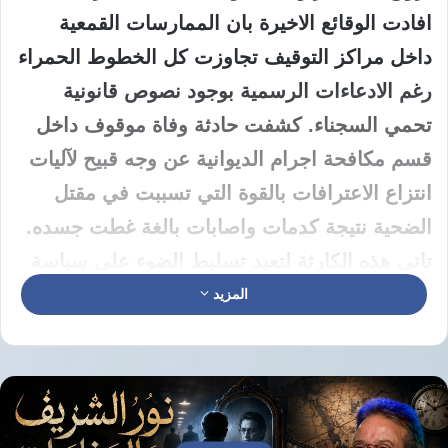
افادت الوقائع الاخيرة بان الممارسات القمعية
داخل مراكز التوقيف تجاوزت كل الخطوط الحمراء
رغم الادعاءات الرسمية بوجود نصوص قانونية
تحمي السجناء. كشفت حادثة وفاة موقوف داخل
قسم مكافحة اجرام الديوانية عن وجه قبيح لآليات
انتزاع الاعترافات بالقوة التي تسببت في مقتل
الضحية نتيجة كدمات واصابات بالغة غطت جسده.
تاتي هذه الكارثة لتعيد تسليط الضوء على سياسة
العنف الممنهج التي تتبعها بعض الاجهزة الامنية
المزيد
بعيدا عن اي رقابة حقيقية تضمن سلامة
الموقوفين.
سجون الموت الممنهج والافلات من