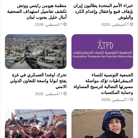
خبراء الأمم المتحدة يطالبون إيران
منظمة هيومن رايتس ووتش
كواليس التنسيق الأمني وصفقات
بإيقاف قمع واعتقال وإعدام الكرد
تكشف تفاصيل استهداف الصحفية
والبلوش
آمال خليل بجنوب لبنان
القبة الدفاعية
7 أغسطس، 2026
7 أغسطس، 2026
تتزايد الشكوك حول طبيعة التحول المفاجئ في
سلوك السلطات التي كانت تتفاخر سابقا بعلاقاتها
وصراحتها المطلقة في التعاون مع الكيان، ولم
يقتصر الأمر على الزيارات بل امتد ليشمل الحصول
الجمعية التونسية للنساء
تحرك اوغندا العسكري في غزة
على منظومات القبة الدفاعية وتقنيات عسكرية
الديمقراطيات تؤكد مواصلة
يفتح ابوابا واسعة للتعاون الدولي
مسيرتها النضالية لترسيخ المساواة
الامني
متطورة ظهرت ملامحها في الميدان بوضوح، ويبدو
وحماية المكتسبات
7 أغسطس، 2026
أن محاولة النفي الحالية تهدف إلى امتصاص
7 أغسطس، 2026
الغضب الشعبي أو تلافي تداعيات سياسية إقليمية
معينة، رغم أن كافة المؤشرات تدل على أن
الروابط تجاوزت مرحلة التطبيع الدبلوماسي لتصل