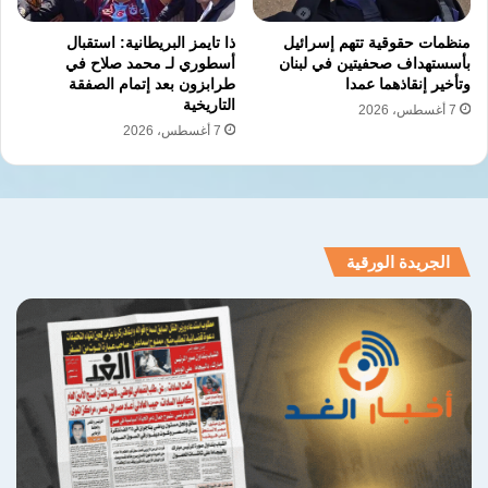
إلى تحالف عضوي كامل تتداخل فيه المصالح
منظمات حقوقية تتهم إسرائيل
ذا تايمز البريطانية: استقبال
الأمنية بشكل غير مسبوق وتفضح زيف الخطاب
بأسستهداف صحفيتين في لبنان
أسطوري لـ محمد صلاح في
وتأخير إنقاذهما عمدا
طرابزون بعد إتمام الصفقة
الموجه للإعلام.
التاريخية
7 أغسطس، 2026
7 أغسطس، 2026
أبوظبي
الاتفاق الإبراهيمي
بن زايد
بنيامين نتنياهو
زيف أغمون
الجريدة الورقية
نسخ الرابط