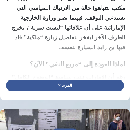
مكتب نتنياهو) حالة من الارتباك السياسي التي
تستدعي التوقف. فبينما تصر وزارة الخارجية
الإماراتية على أن علاقاتها “ليست سرية”، يخرج
الطرف الآخر ليفخر بتفاصيل زيارة “ملكية” قاد
فيها بن زايد السيارة بنفسه.
لماذا العودة إلى “مربع النفي” الآن؟
رغم أن الإمارات تبنت سياسة “الوضوح الكامل”
المزيد
في علاقاتها مع الكيان الصهيوني، إلا أنه قد كشف
زيف أغمون المتحدث السابق باسم مكتب رئيس
الوزراء الإسرائيلي عن تفاصيل صادمة تتعلق بزيارة
غير معلنة قام بها بنيامين نتنياهو مؤخرا، وأوضح
المسؤول السابق أن الاستقبال في العاصمة