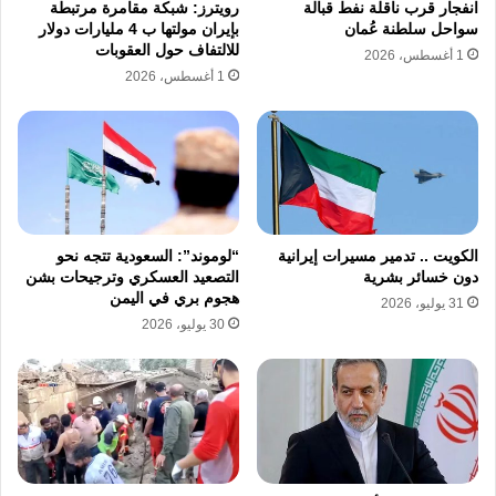
انفجار قرب ناقلة نفط قبالة
رويترز: شبكة مقامرة مرتبطة
يتضمن بند “إصلاح واستبدال المعدات”، مما
سواحل سلطنة عُمان
بإيران مولتها ب 4 مليارات دولار
للالتفاف حول العقوبات
يعكس حجم الأضرار المادية الجسيمة التي لحقت
1 أغسطس، 2026
1 أغسطس، 2026
بالترسانة العسكرية الأمريكية في هذه المواجهة.
نسخ الرابط
الكويت .. تدمير مسيرات إيرانية
“لوموند”: السعودية تتجه نحو
دون خسائر بشرية
التصعيد العسكري وترجيحات بشن
هجوم بري في اليمن
31 يوليو، 2026
30 يوليو، 2026