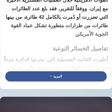
مع إيران. ووفقاً للتقرير، فقد بلغ عدد الطائرات
التي تضررت أو دُمرت بالكامل
42 طائرة
، من بينها
طائرات من طرازات متطورة تشكل عماد القوة
الجوية الأمريكي
تفاصيل الخسائر النوعية
​أظهرت القائمة التفصيلية التي نشرتها الدائرة تنوعاً
في طرازات الطائرات المستهدفة، والتي شملت:
المزيد
المقاتلات التكنولوجية:
إسقاط مقاتلة واحدة
من طراز
F-35A
(الشبح) بنيران أرضية،
بالإضافة إلى 4 مقاتلات من طراز
F-15E
.
Strike Eagle